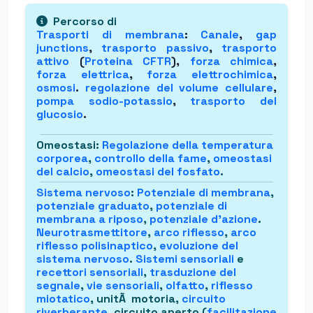
Percorso di
Trasporti di membrana
:
Canale
,
gap
junctions
,
trasporto passivo
,
trasporto
attivo
(
Proteina CFTR
),
forza chimica
,
forza elettrica
,
forza elettrochimica
,
osmosi
.
regolazione del volume cellulare
,
pompa sodio-potassio
,
trasporto del
glucosio
.
Omeostasi
:
Regolazione della temperatura
corporea
,
controllo della fame
,
omeostasi
del calcio
,
omeostasi del fosfato
.
Sistema nervoso
:
Potenziale di membrana
,
potenziale graduato
,
potenziale di
membrana a riposo
,
potenziale d'azione
.
Neurotrasmettitore
,
arco riflesso
,
arco
riflesso polisinaptico
,
evoluzione del
sistema nervoso
.
Sistemi sensoriali
e
recettori sensoriali
,
trasduzione del
segnale
,
vie sensoriali
,
olfatto
,
riflesso
miotatico
, unitÃ motoria,
circuito
riverberante
, circuito aperto (
facilitazione