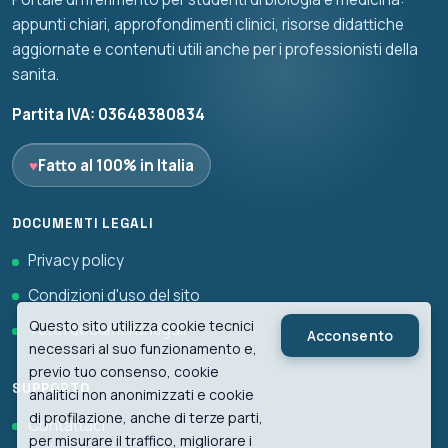
appunti chiari, approfondimenti clinici, risorse didattiche
aggiornate e contenuti utili anche per i professionisti della
sanita.
Partita IVA: 03648380834
♥
Fatto al 100% in Italia
DOCUMENTI LEGALI
Privacy policy
Condizioni d'uso del sito
Questo sito utilizza cookie tecnici
Tutti i documenti legali
Acconsento
necessari al suo funzionamento e,
previo tuo consenso, cookie
SUPPORTO
analitici non anonimizzati e cookie
di profilazione, anche di terze parti,
Contattaci
per misurare il traffico, migliorare i