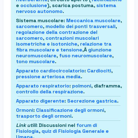
e
occlusione
), scarica postuma,
sistema
nervoso autonomo
.
Sistema muscolare
:
Meccanica muscolare
,
sarcomero
,
modello dei ponti trasversali
,
regolazione della contrazione del
sarcomero
,
contrazioni muscolari
isometriche e isotoniche
,
relazione tra
fibra muscolare e tensione
,Â
giunzione
neuromuscolare
,
fuso neuromuscolare
,
tono muscolare
.
Apparato cardiocircolatorio
:
Cardiociti
,
pressione arteriosa media
.
Apparato respiratorio
:
polmoni
, diaframma,
controllo della respirazione
.
Apparato digerente
:
Secrezione gastrica
.
Ormoni
:
Classificazione degli ormoni
,
trasporto degli ormoni
.
Link utili
: Discussioni nel
forum di
Fisiologia
,
quiz di Fisiologia Generale e
Umana
.