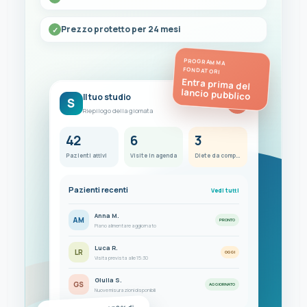
Prezzo protetto per 24 mesi
PROGRAMMA
FONDATORI
Entra prima del
lancio pubblico
Il tuo studio
S
FC
Riepilogo della giornata
42
6
3
Pazienti attivi
Visite in agenda
Diete da completare
Pazienti recenti
Vedi tutti
Anna M.
AM
PRONTO
Piano alimentare aggiornato
Luca R.
LR
OGGI
Visita prevista alle 15:30
Giulia S.
GS
AGGIORNATO
Nuove misurazioni disponibili