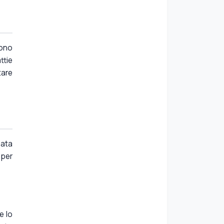
sono
ttie
tare
uata
 per
e lo