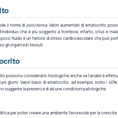
ito
ende il nome di
policitemia
. Valori aumentati di ematocrito pos
l'individuo che è più soggetto a trombosi, infarto, ictus e mala
 poco fluido è un fattore di stress cardiovascolare che può por
o gli organi ed i tessuti.
ocrito
rito possono considerarsi fisiologiche anche se l'analisi è effett
ni giorni. Valori bassi di ematocrito, ad esempio sotto i 40%
no suggerire la presenza di alcune condizioni patologiche.
ifica per poter creare una ambiente favorevole per la crescita 