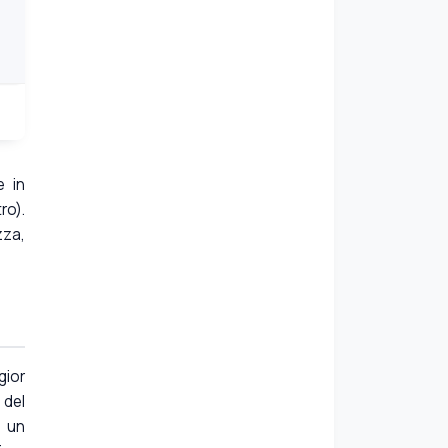
e in
ro).
zza,
gior
 del
e un