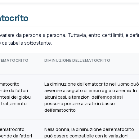
atocrito
variare da persona a persona. Tuttavia, entro certi limiti, è defi
 da tabella sottostante.
L'EMATOCRITO
DIMINUZIONE DELL'EMATOCRITO
matocrito
La diminuzione dell'ematocrito nell'uomo può
nde da fattori
avvenire a seguito di
emorragia
o anemia. In
intesi dei globuli
alcuni casi, alterazioni dell'
emopoiesi
l trattamento
possono portare a virate in basso
dell'ematocrito.
'ematrocrito
Nella donna, la diminuzione dell'ematocrito
pende da fattori
può essere compatibile con le variazioni