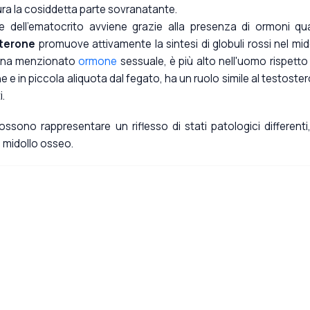
gura la cosiddetta parte sovranatante.
e dell'ematocrito avviene grazie alla presenza di ormoni qual
terone
promuove attivamente la sintesi di globuli rossi nel mid
ppena menzionato
ormone
sessuale, è più alto nell'uomo rispetto 
ne e in piccola aliquota dal fegato, ha un ruolo simile al testoste
i.
 possono rappresentare un riflesso di stati patologici differenti
l midollo osseo.