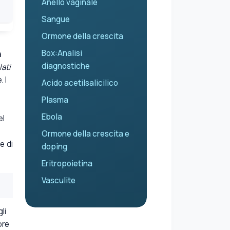
Anello vaginale
Sangue
Ormone della crescita
Box:Analisi
a
diagnostiche
ati
 I
Acido acetilsalicilico
Plasma
Ebola
el
Ormone della crescita e
e di
doping
Eritropoietina
Vasculite
li
ore