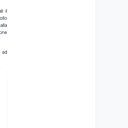
i il
ollo
alla
rone
, ad