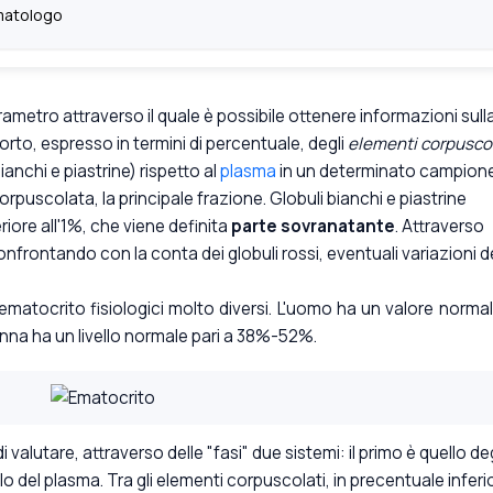
atologo
ametro attraverso il quale è possibile ottenere informazioni sull
orto, espresso in termini di percentuale, degli
elementi corpuscol
bianchi e piastrine) rispetto al
plasma
in un determinato campione.
orpuscolata, la principale frazione. Globuli bianchi e piastrine
iore all'1%, che viene definita
parte sovranatante
. Attraverso
onfrontando con la conta dei globuli rossi, eventuali variazioni d
ematocrito fisiologici molto diversi. L'uomo ha un valore normal
na ha un livello normale pari a 38%-52%.
valutare, attraverso delle "fasi" due sistemi: il primo è quello deg
o del plasma. Tra gli elementi corpuscolati, in precentuale inferi