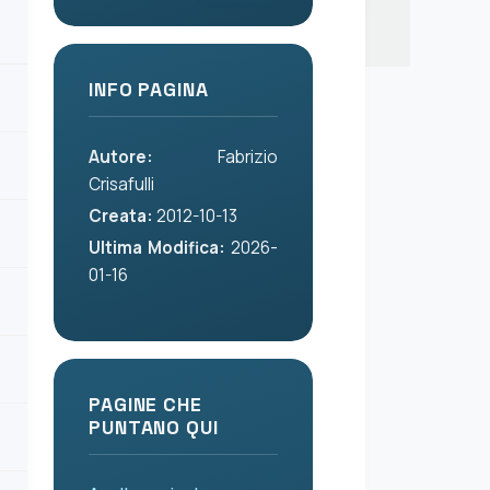
INFO PAGINA
Autore:
Fabrizio
Crisafulli
Creata:
2012-10-13
Ultima Modifica:
2026-
01-16
PAGINE CHE
PUNTANO QUI