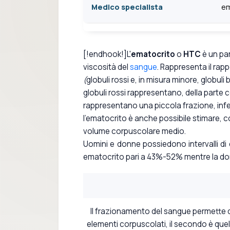
Medico specialista
em
[!endhook!]L'
ematocrito
o
HTC
è un par
viscosità del
sangue
. Rappresenta il rapp
(
globuli rossi e, in misura minore, globuli 
globuli rossi rappresentano, della parte c
rappresentano una piccola frazione, infer
l'ematocrito è anche possibile stimare, c
volume corpuscolare medio.
Uomini e donne possiedono intervalli di 
ematocrito pari a 43%-52% mentre la don
Il frazionamento del sangue permette di 
elementi corpuscolati, il secondo è quell