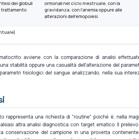
intesi dei globuli
ormonali nel
ciclo mestruale
, con la
l trattamento
gravidanza
, con l'anemia oppure alle
alterazioni dell'emopoiesi.
entuale)
'ematocrito avviene con la comparazione di analisi effettuat
 stabilità oppure una casualità dell'alterazione del paramet
parametri fisiologici del sangue analizzando, nella sua intere
si
rito rappresenta una richiesta di "routine" poiché è, nella mag
alsiasi altra analisi diagnostica con target ematico. Il prelievo
a conservazione del campione in una provetta contenent