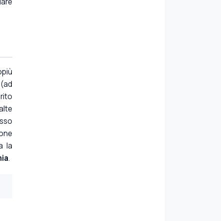
iare
opiù
 (ad
rito
alte
esso
ione
a la
ia
.