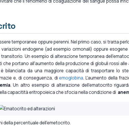
 evitare che il fenomeno di coagulazione del sangue possa infic
crito
ssere temporanee oppure perenni. Nel primo caso, si tratta perl
le variazioni endogene (ad esempio ormonali) oppure esogene
transitorio. Un esempio di alterazione temporanea dell'ematoc
i che portano all'aumento della produzione di globuli rossi alle 
, è bilanciata da una maggiore capacità di trasportare lo st
emazie e, di conseguenza, di
emoglobina
. L'aumento della fraz
temia
. Un altro esempio di alterazione dell'ematocrito riguard
lla capacitità eritropoieica che sfocia nella condizione di
anem
ni della percentuale dell'emetocrito.