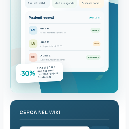
Pazienti attivi
Visite in agenda
Diete da completare
Pazienti recenti
Vedi tutti
Anna M.
AM
PRONTO
Piano alimentare aggiornato
Luca R.
LR
OGGI
Visita prevista alle 15:30
Giulia S.
GS
AGGIORNATO
Nuove misurazioni disponibili
Fino al 30% di
-30%
sconto per i
professionisti
fondatori
CERCA NEL WIKI