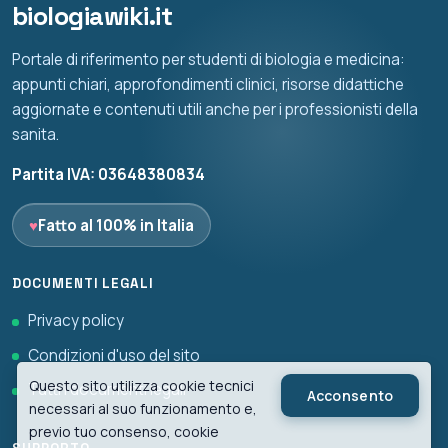
biologiawiki.it
Portale di riferimento per studenti di biologia e medicina:
appunti chiari, approfondimenti clinici, risorse didattiche
aggiornate e contenuti utili anche per i professionisti della
sanita.
Partita IVA: 03648380834
♥
Fatto al 100% in Italia
DOCUMENTI LEGALI
Privacy policy
Condizioni d'uso del sito
Questo sito utilizza cookie tecnici
Tutti i documenti legali
Acconsento
necessari al suo funzionamento e,
previo tuo consenso, cookie