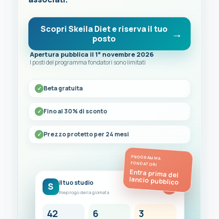
Scopri Skeila Diet e riserva il tuo
posto
Apertura pubblica il 1° novembre 2026
I posti del programma fondatori sono limitati
Beta gratuita
Fino al 30% di sconto
Prezzo protetto per 24 mesi
PROGRAMMA
FONDATORI
Entra prima del
lancio pubblico
Il tuo studio
S
FC
Riepilogo della giornata
42
6
3