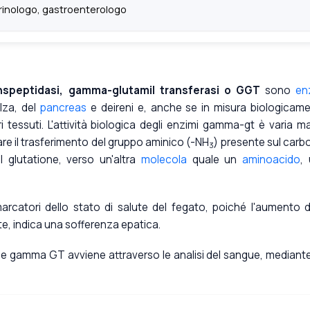
inologo, gastroenterologo
nspeptidasi, gamma-glutamil transferasi o GGT
sono
en
ilza, del
pancreas
e deireni e, anche se in misura biologicam
tri tessuti. L'attività biologica degli enzimi gamma-gt è varia ma
iare il trasferimento del gruppo aminico (-NH
) presente sul carb
3
 glutatione, verso un'altra
molecola
quale un
aminoacido
,
rcatori dello stato di salute del fegato, poiché l'aumento d
e, indica una sofferenza epatica.
le gamma GT avviene attraverso le analisi del sangue, mediant