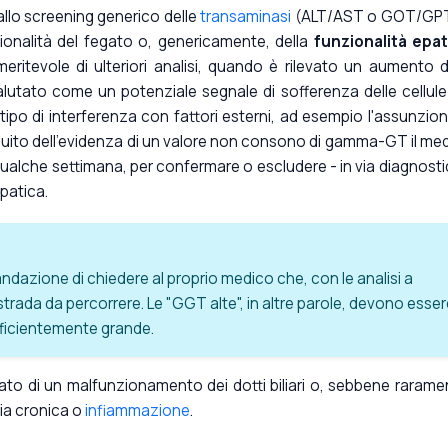
lo screening generico delle
transaminasi
(ALT/AST o GOT/GPT)
ionalità del fegato o, genericamente, della
funzionalità epat
meritevole di ulteriori analisi, quando è rilevato un aumento d
tato come un potenziale segnale di sofferenza delle cellule
i tipo di interferenza con fattori esterni, ad esempio l'assunzion
seguito dell'evidenza di un valore non consono di gamma-GT il me
o qualche settimana, per confermare o escludere - in via diagnosti
epatica.
dazione di chiedere al proprio medico che, con le analisi a
strada da percorrere. Le "GGT alte", in altre parole, devono esse
fficientemente grande.
tato di un malfunzionamento dei dotti biliari o, sebbene rarame
gia cronica o
infiammazione
.