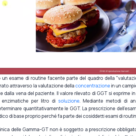
▶
un esame di routine facente parte del quadro della "valutaz
erato attraverso la valutazione della
concentrazione
in un camp
dalla vena del paziente. Il valore rilevato di GGT si esprime in
 enzimatiche per litro di
soluzione
. Mediante metodi di ana
 determinare quantitativamente le GGT. La prescrizione dell'esa
ico di base proprio perché fa parte dei cosiddetti esami di routin
linica delle Gamma-GT non è soggetto a prescrizione obbligato