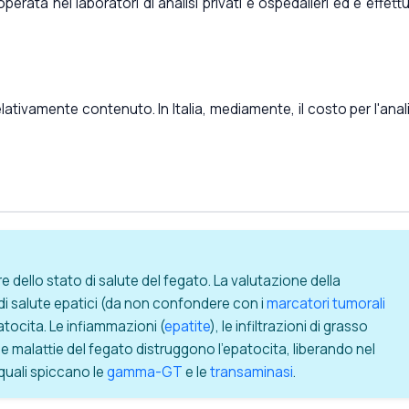
ata nei laboratori di analisi privati e ospedalieri ed è effett
tivamente contenuto. In Italia, mediamente, il costo per l'anali
dello stato di salute del fegato. La valutazione della
di salute epatici (da non confondere con i
marcatori tumorali
patocita. Le infiammazioni (
epatite
), le infiltrazioni di grasso
e le malattie del fegato distruggono l'epatocita, liberando nel
 quali spiccano le
gamma-GT
e le
transaminasi
.