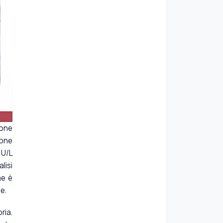
ione
ione
 U/L
lisi
me è
e.
ria.