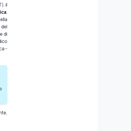
, il
ica
.
ella
 del
e di
dico
ca -
re
nte,