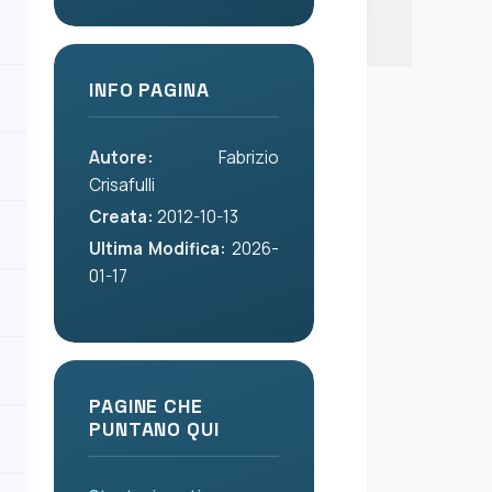
INFO PAGINA
Autore:
Fabrizio
Crisafulli
Creata:
2012-10-13
Ultima Modifica:
2026-
01-17
PAGINE CHE
PUNTANO QUI