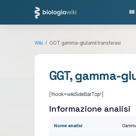
Wiki
GGT, gamma-glutamil transferasi
GGT, gamma-glut
[!hook=wikiSideBarTop!]
Informazione analisi
Nome analisi
Gamm