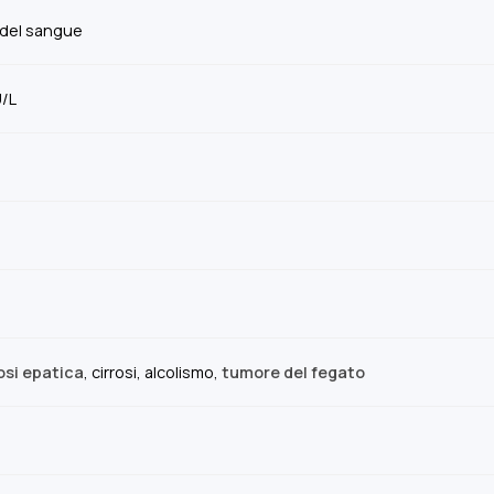
i del sangue
/L
si epatica
, cirrosi, alcolismo,
tumore del fegato