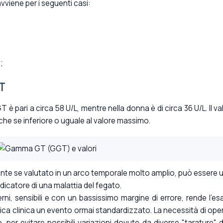
viene per i seguenti casi:
;
T
è pari a circa 58 U/L, mentre nella donna è di circa 36 U/L. Il va
e se inferiore o uguale al valore massimo.
te se valutato in un arco temporale molto amplio, può essere 
ndicatore di una malattia del fegato.
rni, sensibili e con un bassissimo margine di errore, rende l'e
mica clinica un evento ormai standardizzato. La necessità di ope
, per evitare possibili variazioni dovute da diverse "tarature" d