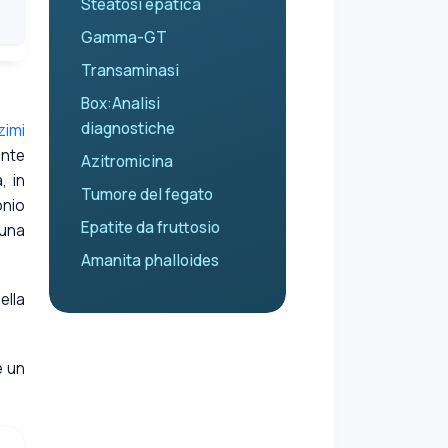
Steatosi epatica
Gamma-GT
Transaminasi
Box:Analisi
diagnostiche
zimi
ente
Azitromicina
, in
Tumore del fegato
onio
Epatite da fruttosio
 una
Amanita phalloides
ella
e un