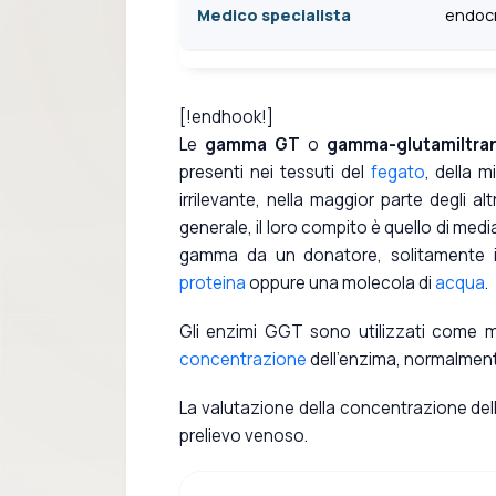
Medico specialista
endocr
[!endhook!]
Le
gamma GT
o
gamma-glutamiltra
presenti nei tessuti del
fegato
, della m
irrilevante, nella maggior parte degli al
generale, il loro compito è quello di med
gamma da un donatore, solitamente il
proteina
oppure una molecola di
acqua
.
Gli enzimi GGT sono utilizzati come ma
concentrazione
dell'enzima, normalment
La valutazione della concentrazione del
prelievo venoso.