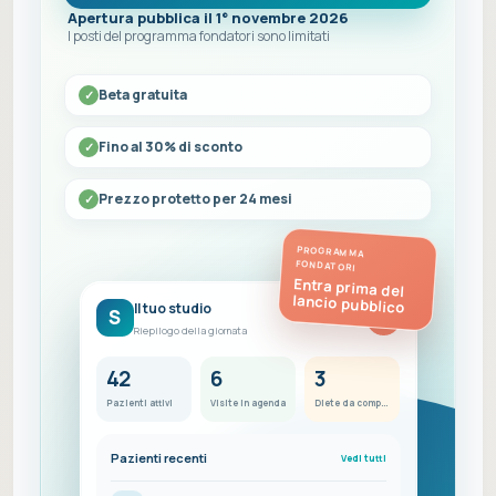
Apertura pubblica il 1° novembre 2026
I posti del programma fondatori sono limitati
Beta gratuita
Fino al 30% di sconto
Prezzo protetto per 24 mesi
PROGRAMMA
FONDATORI
Entra prima del
lancio pubblico
Il tuo studio
S
FC
Riepilogo della giornata
42
6
3
Pazienti attivi
Visite in agenda
Diete da completare
Pazienti recenti
Vedi tutti