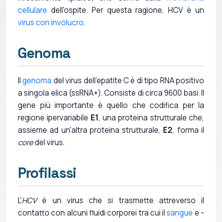
cellulare
dell'ospite. Per questa ragione, HCV è un
virus con involucro
.
Genoma
Il
genoma
del virus dell'epatite C è di tipo RNA positivo
a singola elica (ssRNA+). Consiste di circa 9600 basi. Il
gene più importante è quello che codifica per la
regione ipervariabile
E1
, una proteina strutturale che,
assieme ad un'altra proteina strutturale,
E2
, forma il
core
del virus.
Profilassi
L'
HCV
è un virus che si trasmette attreverso il
contatto con alcuni fluidi corporei tra cui il
sangue
e -