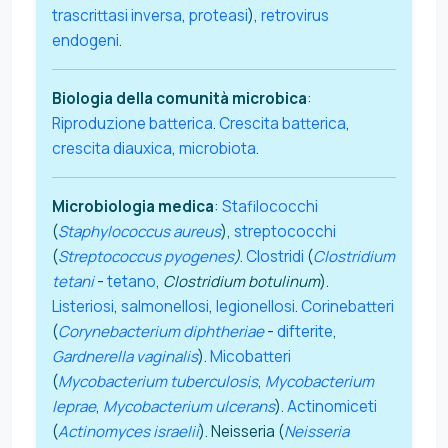
trascrittasi inversa
,
proteasi
),
retrovirus
endogeni
.
Biologia della comunità microbica
:
Riproduzione batterica
.
Crescita batterica
,
crescita diauxica
,
microbiota
.
Microbiologia medica
:
Stafilococchi
(
Staphylococcus aureus
),
streptococchi
(
Streptococcus pyogenes
)
.
Clostridi
(
Clostridium
tetani
-
tetano
,
Clostridium botulinum
).
Listeriosi
,
salmonellosi
,
legionellosi
.
Corinebatteri
(
Corynebacterium diphtheriae
-
difterite
,
Gardnerella vaginalis
).
Micobatteri
(
Mycobacterium tuberculosis
,
Mycobacterium
leprae
,
Mycobacterium ulcerans
).
Actinomiceti
(
Actinomyces israelii
). Neisseria (
Neisseria