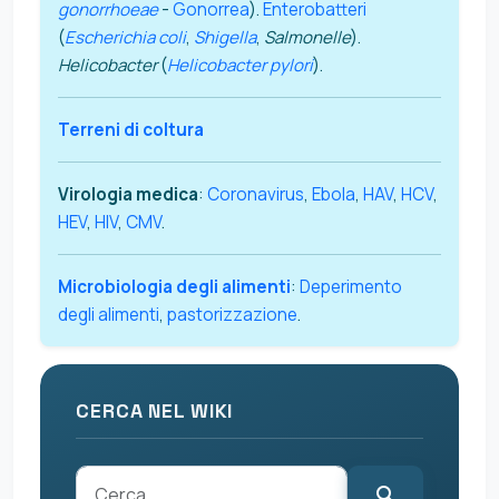
gonorrhoeae
-
Gonorrea
).
Enterobatteri
(
Escherichia coli
,
Shigella
,
Salmonelle
).
Helicobacter
(
Helicobacter pylori
).
Terreni di coltura
Virologia medica
:
Coronavirus
,
Ebola
,
HAV
,
HCV
,
HEV
,
HIV
,
CMV
.
Microbiologia degli alimenti
:
Deperimento
degli alimenti
,
pastorizzazione
.
CERCA NEL WIKI