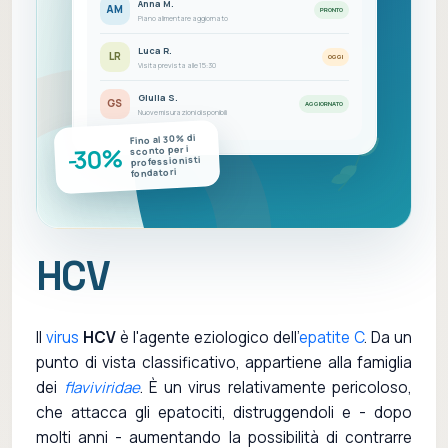
Anna M.
AM
PRONTO
Piano alimentare aggiornato
Luca R.
LR
OGGI
Visita prevista alle 15:30
Giulia S.
GS
AGGIORNATO
Nuove misurazioni disponibili
Fino al 30% di
-30%
sconto per i
professionisti
fondatori
HCV
Il
virus
HCV
è l'agente eziologico dell'
epatite C
. Da un
punto di vista classificativo, appartiene alla famiglia
dei
flaviviridae
. È un virus relativamente pericoloso,
che attacca gli epatociti, distruggendoli e - dopo
molti anni - aumentando la possibilità di contrarre