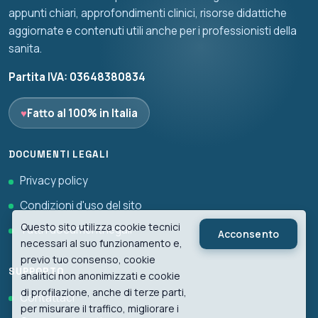
appunti chiari, approfondimenti clinici, risorse didattiche
aggiornate e contenuti utili anche per i professionisti della
sanita.
Partita IVA: 03648380834
♥
Fatto al 100% in Italia
DOCUMENTI LEGALI
Privacy policy
Condizioni d'uso del sito
Questo sito utilizza cookie tecnici
Tutti i documenti legali
Acconsento
necessari al suo funzionamento e,
previo tuo consenso, cookie
SUPPORTO
analitici non anonimizzati e cookie
di profilazione, anche di terze parti,
Contattaci
per misurare il traffico, migliorare i