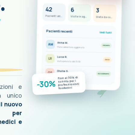
.
42
6
3
i
Pazienti attivi
Visite in agenda
Diete da completare
Pazienti recenti
Vedi tutti
Anna M.
AM
PRONTO
Piano alimentare aggiornato
Luca R.
LR
OGGI
Visita prevista alle 15:30
Giulia S.
GS
AGGIORNATO
Nuove misurazioni disponibili
Fino al 30% di
-30%
sconto per i
professionisti
azioni e
fondatori
n unico
il nuovo
o per
medici e