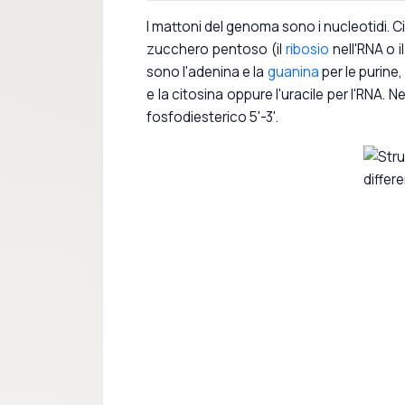
I mattoni del genoma sono i nucleotidi. Ci
zucchero pentoso (il
ribosio
nell'RNA o 
sono l'adenina e la
guanina
per le purine,
e la citosina oppure l'uracile per l'RNA. Neg
fosfodiesterico 5'-3'.