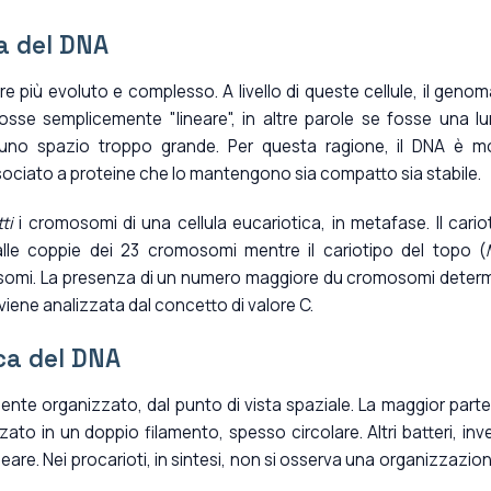
a del DNA
are più evoluto e complesso. A livello di queste cellule, il genom
fosse semplicemente "lineare", in altre parole se fosse una l
uno spazio troppo grande. Per questa ragione, il DNA è m
sociato a proteine che lo mantengono sia compatto sia stabile.
ti
i cromosomi di una cellula eucariotica, in metafase. Il cario
le coppie dei 23 cromosomi mentre il cariotipo del topo (
osomi. La presenza di un numero maggiore du cromosomi deter
iene analizzata dal concetto di valore C.
ca del DNA
nte organizzato, dal punto di vista spaziale. La maggior parte
zato in un doppio filamento, spesso circolare. Altri batteri, inv
are. Nei procarioti, in sintesi, non si osserva una organizzazion