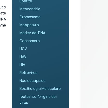
Epatite
 uno
Mitocondrio
tate
Cromosoma
 DNA
Mappatura
game
Marker del DNA
Capsomero
HCV
HAV
HIV
Retrovirus
Nucleocapside
Box:Biologia Molecolare
Ipotesi sull'origine dei
virus