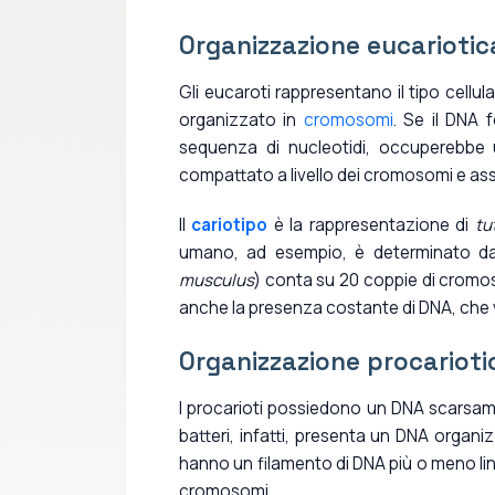
Organizzazione eucariotic
Gli eucaroti rappresentano il tipo cellul
organizzato in
cromosomi
. Se il DNA 
sequenza di nucleotidi, occuperebbe 
compattato a livello dei cromosomi e as
Il
cariotipo
è la rappresentazione di
tut
umano, ad esempio, è determinato dal
musculus
) conta su 20 coppie di crom
anche la presenza costante di DNA, che v
Organizzazione procarioti
I procarioti possiedono un DNA scarsame
batteri, infatti, presenta un DNA organiz
hanno un filamento di DNA più o meno line
cromosomi.