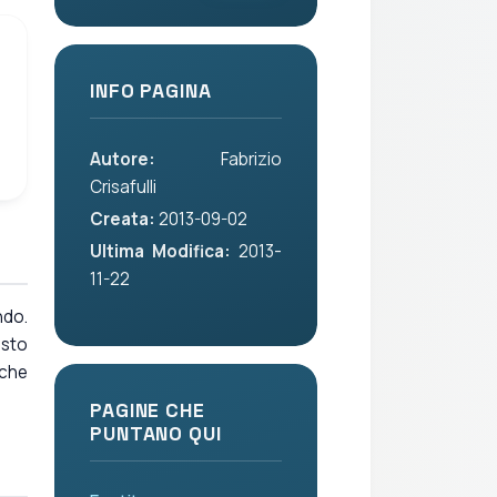
INFO PAGINA
Autore:
Fabrizio
Crisafulli
Creata:
2013-09-02
Ultima Modifica:
2013-
11-22
ndo.
esto
iche
PAGINE CHE
PUNTANO QUI