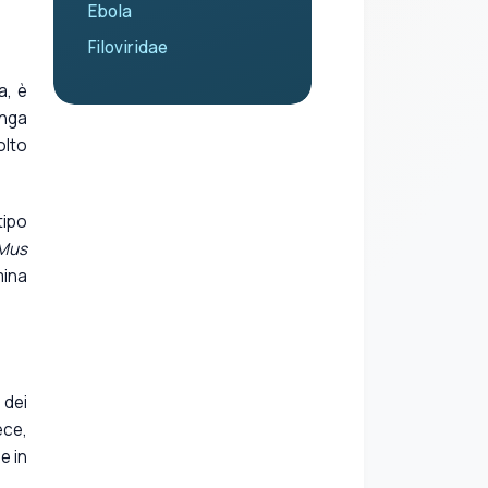
Ebola
Filoviridae
a, è
unga
olto
tipo
Mus
mina
 dei
ece,
e in