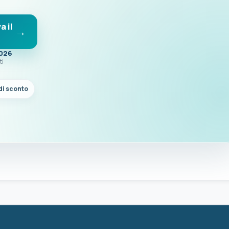
a il
2026
ti
di sconto