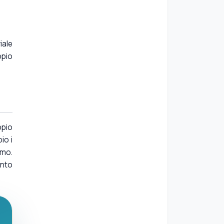
iale
ppio
ppio
io i
smo.
unto