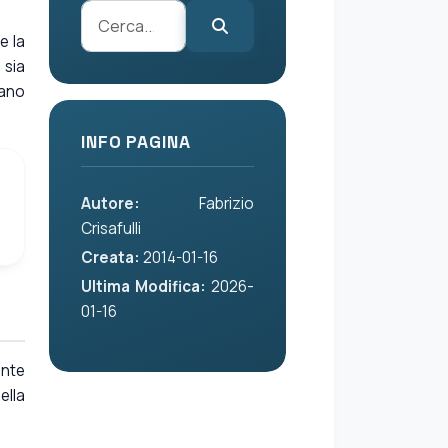
e la
 sia
iano
INFO PAGINA
Autore:
Fabrizio
Crisafulli
Creata:
2014-01-16
Ultima Modifica:
2026-
01-16
ente
ella