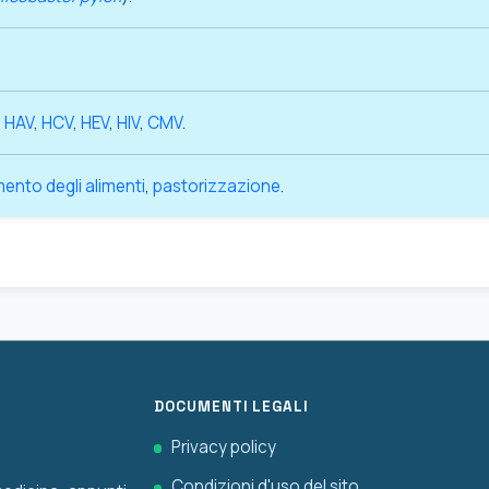
,
HAV
,
HCV
,
HEV
,
HIV
,
CMV
.
ento degli alimenti
,
pastorizzazione
.
DOCUMENTI LEGALI
Privacy policy
Condizioni d'uso del sito