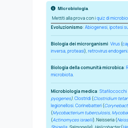
Microbiologia
Mettiti alla prova con i
quiz di microbi
Evoluzionismo
:
Abiogenesi
,
ipotesi su
Biologia dei microrganismi
:
Virus
(
ca
inversa
,
proteasi
),
retrovirus endogeni
Biologia della comunità microbica
:
microbiota
.
Microbiologia medica
:
Stafilococchi
pyogenes
)
.
Clostridi
(
Clostridium tetan
legionellosi
.
Corinebatteri
(
Corynebact
(
Mycobacterium tuberculosis
,
Mycobac
(
Actinomyces israelii
). Neisseria (
Neiss
Shigella
,
Salmonelle
).
Helicobacter
(
He