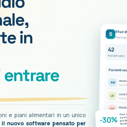
udio
ale,
te in
Il tuo 
S
Riepilogo
42
Pazienti attivi
i entrare
Pazienti re
Anna 
AM
Piano al
Luca 
LR
Visita pr
Giulia
GS
Nuove mis
ioni e piani alimentari in un unico
Fino 
-30%
scont
prof
è il nuovo software pensato per
fond