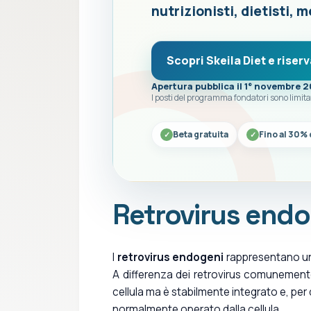
nutrizionisti, dietisti, m
Scopri Skeila Diet e riserv
Apertura pubblica il 1° novembre 
I posti del programma fondatori sono limita
Beta gratuita
Fino al 30% 
Retrovirus endo
I
retrovirus endogeni
rappresentano un
A differenza dei retrovirus comunemente
cellula ma è stabilmente integrato e, per 
normalmente operato dalla cellula.