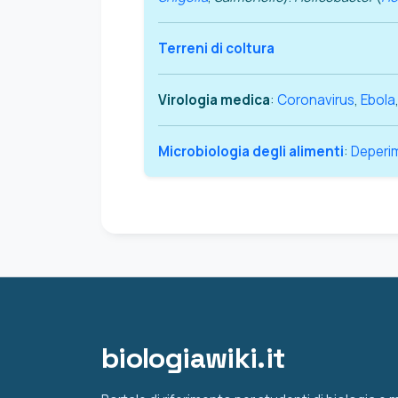
Terreni di coltura
Virologia medica
:
Coronavirus
,
Ebola
Microbiologia degli alimenti
:
Deperim
biologiawiki.it