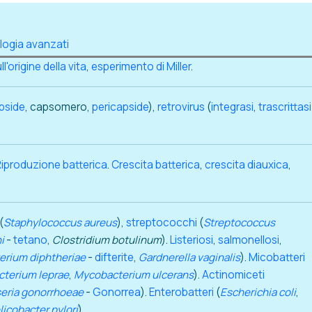
ologia avanzati
ll'origine della vita
,
esperimento di Miller
.
pside
, capsomero,
pericapside
),
retrovirus
(
integrasi
,
trascrittasi
.
Riproduzione batterica
.
Crescita batterica
,
crescita diauxica
,
(
Staphylococcus aureus
),
streptococchi
(
Streptococcus
i
-
tetano
,
Clostridium botulinum
).
Listeriosi
,
salmonellosi
,
erium diphtheriae
-
difterite
,
Gardnerella vaginalis
).
Micobatteri
terium leprae
,
Mycobacterium ulcerans
).
Actinomiceti
eria gonorrhoeae
-
Gonorrea
).
Enterobatteri
(
Escherichia coli
,
licobacter pylori
).