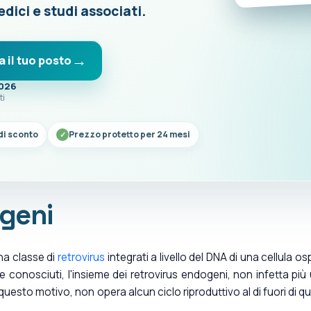
edici e studi associati.
a il tuo posto
2026
ti
di sconto
Prezzo protetto per 24 mesi
geni
a classe di
retrovirus
integrati a livello del DNA di una cellula osp
 conosciuti, l'insieme dei retrovirus endogeni, non infetta più
questo motivo, non opera alcun ciclo riproduttivo al di fuori di qu