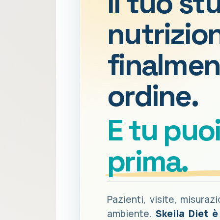
Il tuo st
nutrizion
finalmen
ordine.
E tu puo
prima.
Pazienti, visite, misuraz
ambiente.
Skeila Diet 