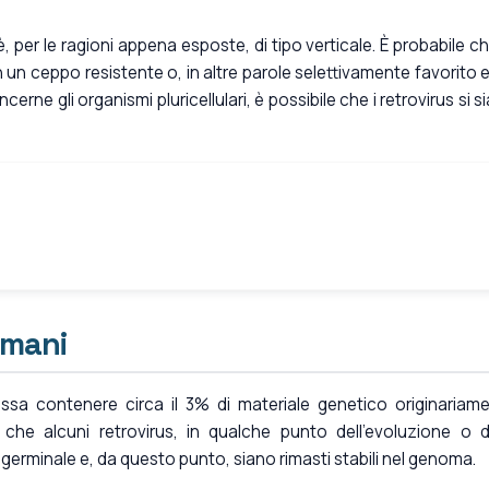
, per le ragioni appena esposte, di tipo verticale. È probabile ch
in un ceppo resistente o, in altre parole selettivamente favorito e
erne gli organismi pluricellulari, è possibile che i retrovirus si s
umani
sa contenere circa il 3% di materiale genetico originariam
 che alcuni retrovirus, in qualche punto dell'evoluzione o d
germinale e, da questo punto, siano rimasti stabili nel genoma.