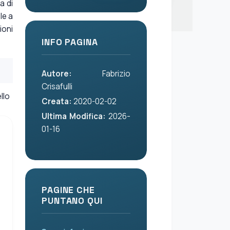
a di
le a
ioni
INFO PAGINA
Autore:
Fabrizio
Crisafulli
llo
Creata:
2020-02-02
Ultima Modifica:
2026-
01-16
PAGINE CHE
PUNTANO QUI