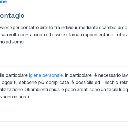
one
.
contagio
viene per contatto diretto tra individui, mediante scambio di g
 sua volta contaminato. Tosse e starnuti rappresentano, tuttavia
omo ad uomo.
lla particolare
igiene personale
. In particolare, è necessario lav
oggetti, sebbene più complicata, è possibile ed il rischio rela
erilizzazione. Gli ambienti chiusi e poco areati sono un facile luog
vanno risanati.