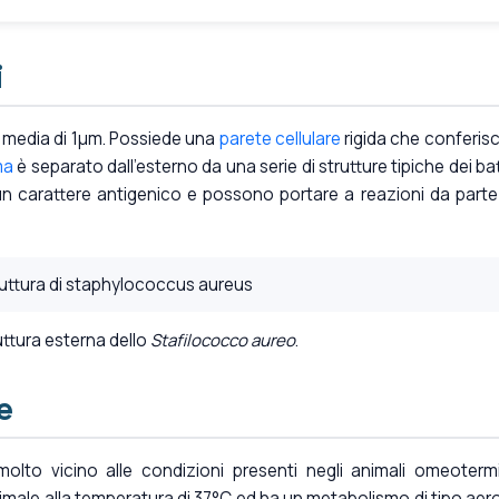
i
 media di 1μm. Possiede una
parete cellulare
rigida che conferisc
ma
è separato dall'esterno da una serie di strutture tipiche dei bat
un carattere antigenico e possono portare a reazioni da parte
uttura esterna dello
Stafilococco aureo
.
e
olto vicino alle condizioni presenti negli animali omeotermi
male alla temperatura di 37°C ed ha un metabolismo di tipo aer