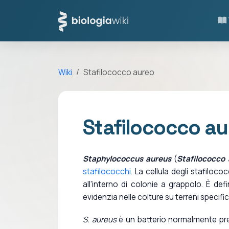
Wiki
Stafilococco aureo
Stafilococco au
Staphylococcus aureus
(
Stafilococco
stafilococchi
. La cellula degli stafilo
all'interno di colonie a grappolo. È def
evidenzia nelle colture su terreni specifici
S. aureus
è un batterio normalmente pres