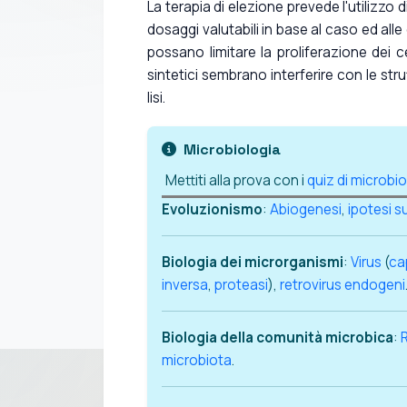
La terapia di elezione prevede l'utilizzo d
dosaggi valutabili in base al caso ed al
possano limitare la proliferazione dei c
sintetici sembrano interferire con le str
lisi.
Microbiologia
Mettiti alla prova con i
quiz di microbi
Evoluzionismo
:
Abiogenesi
,
ipotesi su
Biologia dei microrganismi
:
Virus
(
ca
inversa
,
proteasi
),
retrovirus endogeni
Biologia della comunità microbica
:
microbiota
.