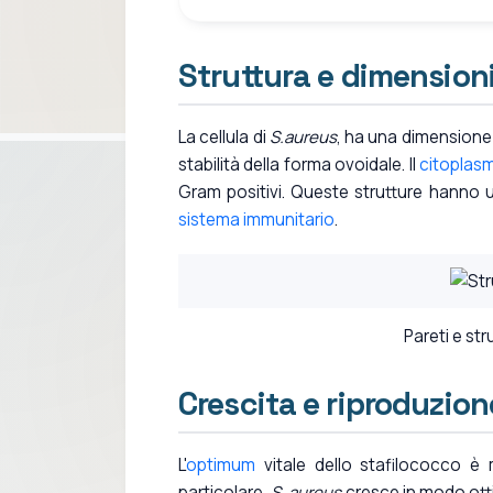
Struttura e dimension
La cellula di
S.aureus
, ha una dimensione
stabilità della forma ovoidale. Il
citoplas
Gram positivi. Queste strutture hanno 
sistema immunitario
.
Pareti e str
Crescita e riproduzion
L'
optimum
vitale dello stafilococco è m
particolare,
S. aureus
cresce in modo otti