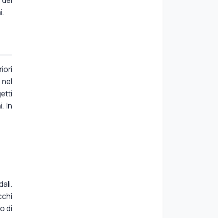
 dei
i.
iori
e
nel
etti
. In
ali.
cchi
o di