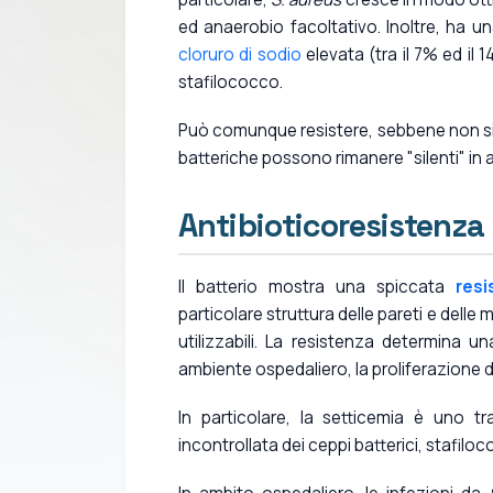
ed anaerobio facoltativo. Inoltre, ha 
cloruro di sodio
elevata (tra il 7% ed il 1
stafilococco.
Può comunque resistere, sebbene non sia 
batteriche possono rimanere "silenti" in al
Antibioticoresistenza
Il batterio mostra una spiccata
resi
particolare struttura delle pareti e delle
utilizzabili. La resistenza determina u
ambiente ospedaliero, la proliferazione d
In particolare, la setticemia è uno tr
incontrollata dei ceppi batterici, stafil