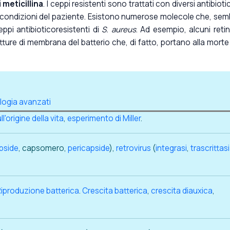
i
meticillina
. I ceppi resistenti sono trattati con diversi antibiotici
le condizioni del paziente. Esistono numerose molecole che, sem
eppi antibioticoresistenti di
S. aureus
. Ad esempio, alcuni retin
utture di membrana del batterio che, di fatto, portano alla morte
ologia avanzati
ll'origine della vita
,
esperimento di Miller
.
pside
, capsomero,
pericapside
),
retrovirus
(
integrasi
,
trascrittasi
.
Riproduzione batterica
.
Crescita batterica
,
crescita diauxica
,