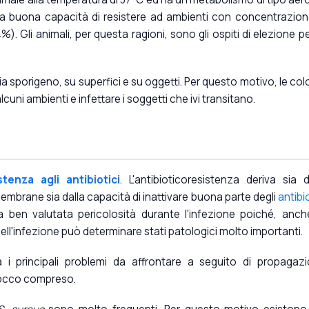
una buona capacità di resistere ad ambienti con concentrazion
4%). Gli animali, per questa ragioni, sono gli ospiti di elezione pe
sporigeno, su superfici e su oggetti. Per questo motivo, le col
cuni ambienti e infettare i soggetti che ivi transitano.
stenza agli antibiotici
. L'antibioticoresistenza deriva sia d
 membrane sia dalla capacità di inattivare buona parte degli
antibio
na ben valutata pericolosità durante l'infezione poiché, anch
ell'infezione può determinare stati patologici molto importanti.
a i principali problemi da affrontare a seguito di propagaz
ococco compreso.