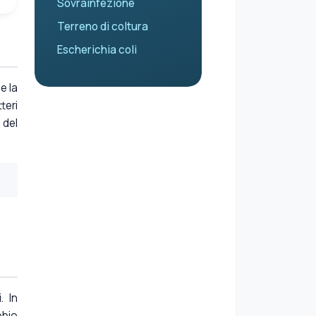
Sovrainfezione
Terreno di coltura
Escherichia coli
e la
teri
 del
. In
obio