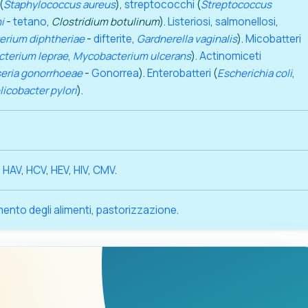
(
Staphylococcus aureus
),
streptococchi
(
Streptococcus
i
-
tetano
,
Clostridium botulinum
).
Listeriosi
,
salmonellosi
,
erium diphtheriae
-
difterite
,
Gardnerella vaginalis
).
Micobatteri
terium leprae
,
Mycobacterium ulcerans
).
Actinomiceti
eria gonorrhoeae
-
Gonorrea
).
Enterobatteri
(
Escherichia coli
,
licobacter pylori
).
,
HAV
,
HCV
,
HEV
,
HIV
,
CMV
.
ento degli alimenti
,
pastorizzazione
.