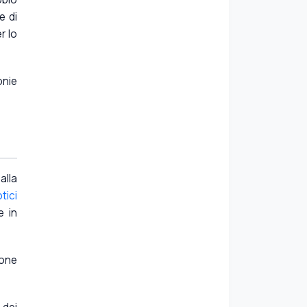
e di
r lo
onie
alla
tici
e in
ione