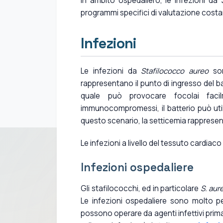
In ambito ospedaliero, le infezioni da
programmi specifici di valutazione costa
Infezioni
Le infezioni da
Stafilococco aureo
son
rappresentano il punto di ingresso del ba
quale può provocare focolai facilm
immunocompromessi, il batterio può utiliz
questo scenario, la setticemia rappresen
Le infezioni a livello del tessuto cardiac
Infezioni ospedaliere
Gli stafilococchi, ed in particolare
S. aur
Le infezioni ospedaliere sono molto per
possono operare da agenti infettivi primar