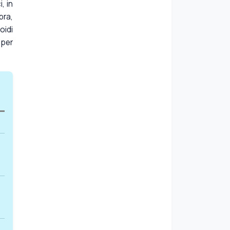
, in
bra,
oidi
 per