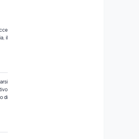
occe
, il
arsi
tivo
o di