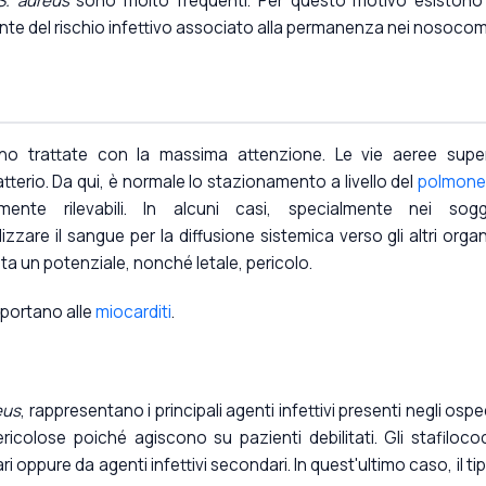
S. aureus
sono molto frequenti. Per questo motivo esistono
nte del rischio infettivo associato alla permanenza nei nosocom
o trattate con la massima attenzione. Le vie aeree super
tterio. Da qui, è normale lo stazionamento a livello del
polmon
ente rilevabili. In alcuni casi, specialmente nei sogg
zare il sangue per la diffusione sistemica verso gli altri organi
ta un potenziale, nonché letale, pericolo.
o portano alle
miocarditi
.
eus
, rappresentano i principali agenti infettivi presenti negli osped
icolose poiché agiscono su pazienti debilitati. Gli stafiloco
i oppure da agenti infettivi secondari. In quest'ultimo caso, il tip