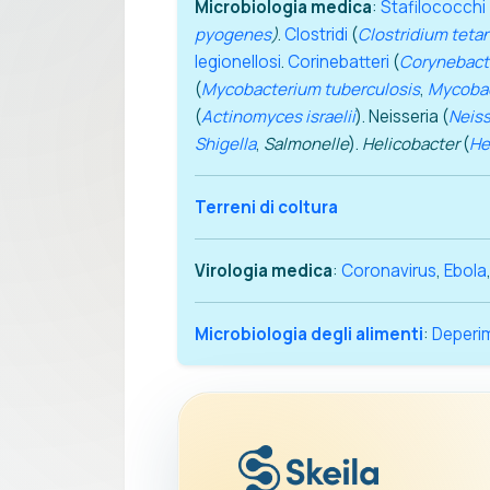
Microbiologia medica
:
Stafilococchi
pyogenes
)
.
Clostridi
(
Clostridium tetan
legionellosi
.
Corinebatteri
(
Corynebact
(
Mycobacterium tuberculosis
,
Mycobac
(
Actinomyces israelii
). Neisseria (
Neiss
Shigella
,
Salmonelle
).
Helicobacter
(
He
Terreni di coltura
Virologia medica
:
Coronavirus
,
Ebola
Microbiologia degli alimenti
:
Deperim