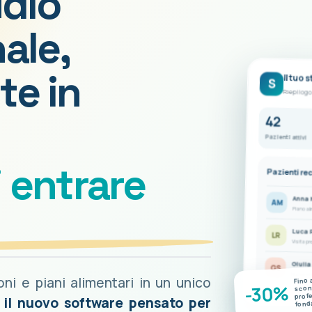
udio
ale,
te in
Il tuo 
S
Riepilogo
42
Pazienti attivi
i entrare
Pazienti re
Anna 
AM
Piano al
Luca 
LR
Visita pr
Giulia
GS
Nuove mis
ioni e piani alimentari in un unico
Fino 
-30%
scont
prof
è il nuovo software pensato per
fond