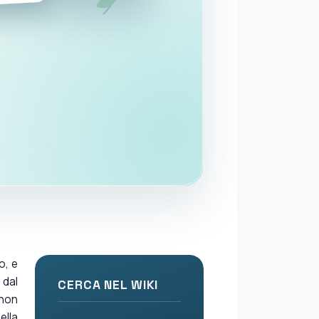
o, e
 dal
CERCA NEL WIKI
 non
ella