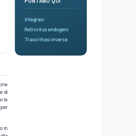
PUNTANO QUI
Integrasi
Retrovirus endogeni
Trascrittasi inversa
ione
e di
r le
 per
o in
alla