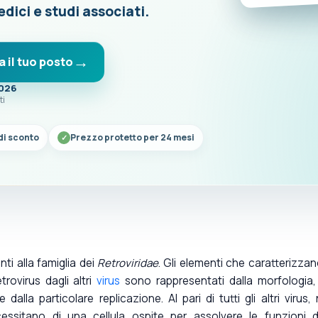
edici e studi associati.
a il tuo posto
2026
ti
di sconto
Prezzo protetto per 24 mesi
ti alla famiglia dei
Retroviridae
. Gli elementi che caratterizzan
trovirus dagli altri
virus
sono rappresentati dalla morfologia,
 dalla particolare replicazione. Al pari di tutti gli altri virus,
ssitano di una cellula ospite per assolvere le funzioni d