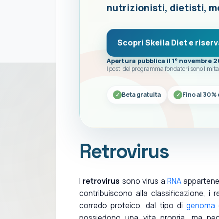
nutrizionisti, dietisti, m
Scopri Skeila Diet e riserv
Apertura pubblica il 1° novembre 
I posti del programma fondatori sono limita
Beta gratuita
Fino al 30% 
Retrovirus
I
retrovirus
sono virus a
RNA
appartenen
contribuiscono alla classificazione, i re
corredo proteico, dal tipo di
genoma
e
possiedono una vita propria, ma nece