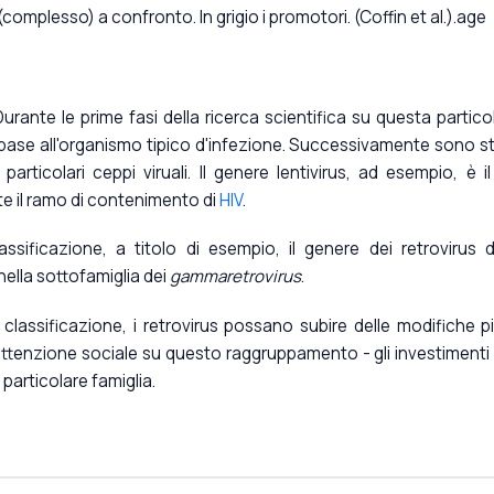
omplesso) a confronto. In grigio i promotori. (Coffin et al.).age
urante le prime fasi della ricerca scientifica su questa partico
 in base all'organismo tipico d'infezione. Successivamente sono s
articolari ceppi viruali. Il genere lentivirus, ad esempio, è il
 il ramo di contenimento di
HIV
.
ssificazione, a titolo di esempio, il genere dei retrovirus d
nella sottofamiglia dei
gammaretrovirus
.
 classificazione, i retrovirus possano subire delle modifiche p
attenzione sociale su questo raggruppamento - gli investimenti 
particolare famiglia.