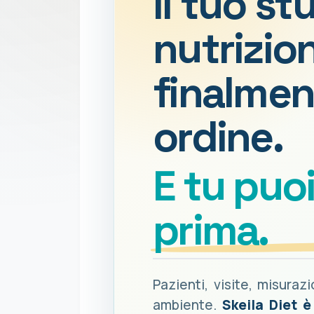
Il tuo st
nutrizion
finalmen
ordine.
E tu puo
prima.
Pazienti, visite, misuraz
ambiente.
Skeila Diet 