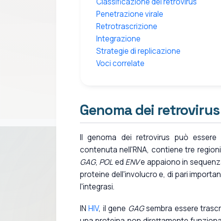
Classificazione dei retrovirus
Penetrazione virale
Retrotrascrizione
Integrazione
Strategie di replicazione
Voci correlate
Genoma dei retrovirus
Il genoma dei retrovirus può esser
contenuta nell'RNA, contiene tre regioni
GAG
,
POL
ed
ENV
e appaiono in sequenz
proteine dell'involucro e, di pari importa
l'integrasi.
IN
HIV
, il gene
GAG
sembra essere trascr
una proteina non direttamente funzionale.