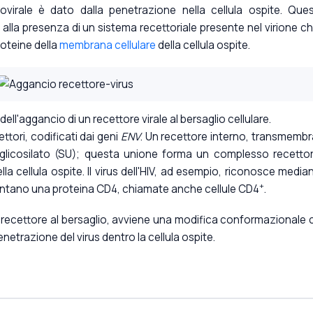
trovirale è dato dalla penetrazione nella cellula ospite. Ques
la presenza di un sistema recettoriale presente nel virione c
oteine della
membrana cellulare
della cellula ospite.
ll'aggancio di un recettore virale al bersaglio cellulare.
ettori, codificati dai geni
ENV
. Un recettore interno, transmemb
glicosilato (SU); questa unione forma un complesso recettor
la cellula ospite. Il virus dell'HIV, ad esempio, riconosce median
+
resentano una proteina CD4, chiamate anche cellule CD4
.
l recettore al bersaglio, avviene una modifica conformazionale 
netrazione del virus dentro la cellula ospite.