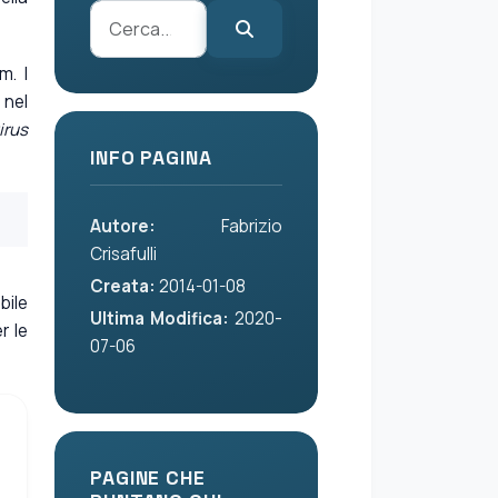
m. I
 nel
irus
INFO PAGINA
Autore:
Fabrizio
Crisafulli
Creata:
2014-01-08
bile
Ultima Modifica:
2020-
r le
07-06
PAGINE CHE