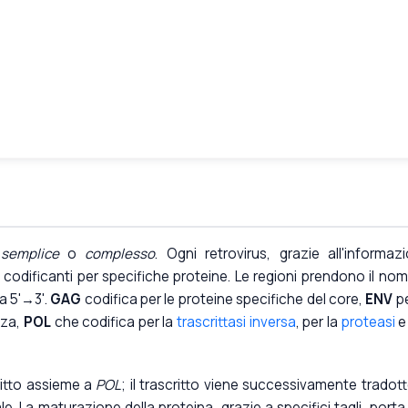
e
semplice
o
complesso
. Ogni retrovirus, grazie all'informaz
 codificanti per specifiche proteine. Le regioni prendono il nom
a 5'→3'.
GAG
codifica per le proteine specifiche del core,
ENV
pe
nza,
POL
che codifica per la
trascrittasi inversa
, per la
proteasi
e
itto assieme a
POL
; il trascritto viene successivamente tradott
 La maturazione della proteina, grazie a specifici tagli, porta 