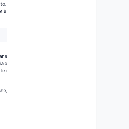
to,
he è
rana
iale
te i
che,