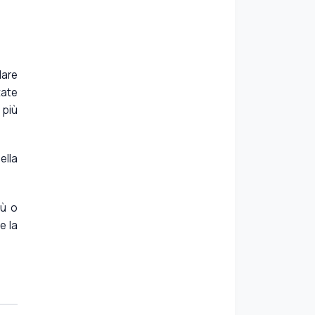
lare
tate
 più
ella
iù o
e la