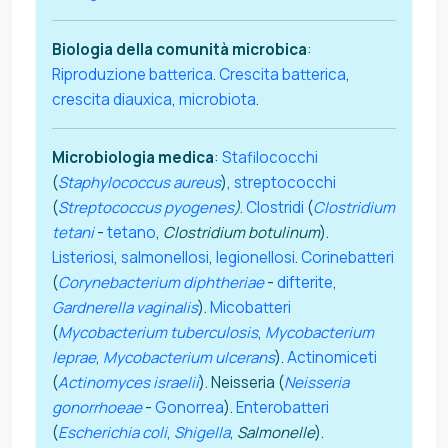
Biologia della comunità microbica
:
Riproduzione batterica
.
Crescita batterica
,
crescita diauxica
,
microbiota
.
Microbiologia medica
:
Stafilococchi
(
Staphylococcus aureus
),
streptococchi
(
Streptococcus pyogenes
)
.
Clostridi
(
Clostridium
tetani
-
tetano
,
Clostridium botulinum
).
Listeriosi
,
salmonellosi
,
legionellosi
.
Corinebatteri
(
Corynebacterium diphtheriae
-
difterite
,
Gardnerella vaginalis
).
Micobatteri
(
Mycobacterium tuberculosis
,
Mycobacterium
leprae
,
Mycobacterium ulcerans
).
Actinomiceti
(
Actinomyces israelii
). Neisseria (
Neisseria
gonorrhoeae
-
Gonorrea
).
Enterobatteri
(
Escherichia coli
,
Shigella
,
Salmonelle
).