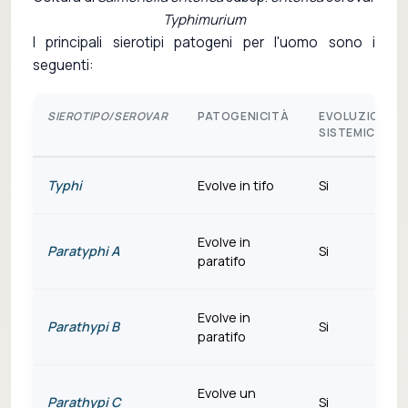
Typhimurium
I principali sierotipi patogeni per l'uomo sono i
seguenti:
SIEROTIPO/SEROVAR
PATOGENICITÀ
EVOLUZIONE
SISTEMICA
Typhi
Evolve in tifo
Si
Evolve in
Paratyphi A
Si
paratifo
Evolve in
Parathypi B
Si
paratifo
Evolve un
Parathypi C
Si