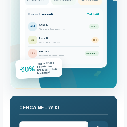
Pazienti recenti
Vedi tutti
Anna M.
AM
PRONTO
Piano alimentare aggiornato
Luca R.
LR
OGGI
Visita prevista alle 15:30
Giulia S.
GS
AGGIORNATO
Nuove misurazioni disponibili
Fino al 30% di
-30%
sconto per i
professionisti
fondatori
CERCA NEL WIKI