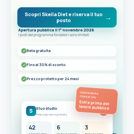
Scopri Skeila Diet e riserva il tuo
posto
Apertura pubblica il 1° novembre 2026
I posti del programma fondatori sono limitati
Beta gratuita
Fino al 30% di sconto
Prezzo protetto per 24 mesi
PROGRAMMA
FONDATORI
Entra prima del
lancio pubblico
Il tuo studio
S
FC
Riepilogo della giornata
42
6
3
Pazienti attivi
Visite in agenda
Diete da completare