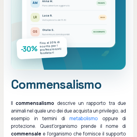
Anna M.
AM
PRONTO
Piano alimentare aggiornato
Luca R.
LR
OGGI
Visita prevista alle 15:30
Giulia S.
GS
AGGIORNATO
Nuove misurazioni disponibili
Fino al 30% di
-30%
sconto per i
professionisti
fondatori
Commensalismo
Il
commensalismo
descrive un rapporto tra due
animali nel quale uno dei due acquista un privilegio, ad
esempio in termini di
metabolismo
oppure di
protezione. Quest'organismo prende il nome di
commensale
e l'organismo che fornisce il supporto