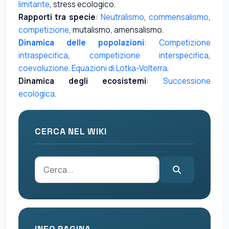
limitante
, stress ecologico.
Rapporti tra specie
:
Neutralismo
,
commensalismo
,
competizione
, mutalismo, amensalismo.
Dinamica delle popolazioni
:
Competizione
intraspecifica
,
competizione interspecifica
,
coevoluzione
.
Equazioni di Lotka-Volterra
.
Dinamica degli ecosistemi
:
Successione
ecologica
.
CERCA NEL WIKI
INFO PAGINA