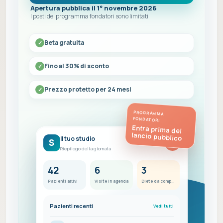
Apertura pubblica il 1° novembre 2026
I posti del programma fondatori sono limitati
Beta gratuita
Fino al 30% di sconto
Prezzo protetto per 24 mesi
PROGRAMMA
FONDATORI
Entra prima del
lancio pubblico
Il tuo studio
S
FC
Riepilogo della giornata
42
6
3
Pazienti attivi
Visite in agenda
Diete da completare
Pazienti recenti
Vedi tutti