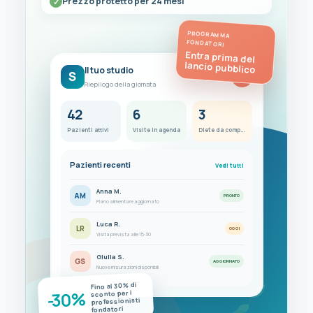
Prezzo protetto per 24 mesi
PROGRAMMA
FONDATORI
Entra prima del
lancio pubblico
Il tuo studio
S
FC
Riepilogo della giornata
42
6
3
Pazienti attivi
Visite in agenda
Diete da completare
Pazienti recenti
Vedi tutti
Anna M.
AM
PRONTO
Piano alimentare aggiornato
Luca R.
LR
OGGI
Visita prevista alle 15:30
Giulia S.
GS
AGGIORNATO
Nuove misurazioni disponibili
Fino al 30% di
-30%
sconto per i
professionisti
fondatori