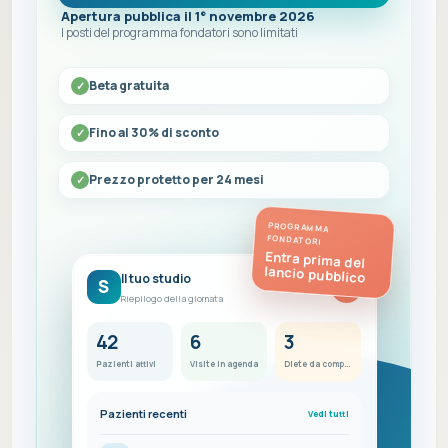
Apertura pubblica il 1° novembre 2026
I posti del programma fondatori sono limitati
Beta gratuita
Fino al 30% di sconto
Prezzo protetto per 24 mesi
PROGRAMMA
FONDATORI
Entra prima del
lancio pubblico
Il tuo studio
S
FC
Riepilogo della giornata
42
6
3
Pazienti attivi
Visite in agenda
Diete da completare
Pazienti recenti
Vedi tutti