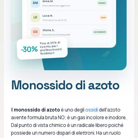
Anna M.
AM
PRONTO
Piano alimentare aggiornato
Luca R.
LR
OGGI
Visita prevista alle 15:30
Giulia S.
GS
AGGIORNATO
Nuove misurazioni disponibili
Fino al 30% di
-30%
sconto per i
professionisti
fondatori
Monossido di azoto
Il
monossido di azoto
è uno degli
ossidi
dell'azoto
avente formula bruta NO; è un gas incolore e inodore.
Dal punto di vista chimico è un radicale libero poiché
possiede un numero dispari di elettroni. Ha un ruolo