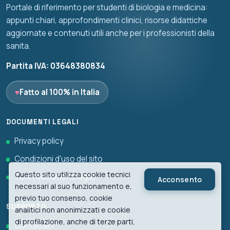
Portale di riferimento per studenti di biologia e medicina:
appunti chiari, approfondimenti clinici, risorse didattiche
aggiornate e contenuti utili anche per i professionisti della
sanita.
Partita IVA: 03648380834
♥
Fatto al 100% in Italia
DOCUMENTI LEGALI
Privacy policy
Condizioni d'uso del sito
Questo sito utilizza cookie tecnici
Tutti i documenti legali
Acconsento
necessari al suo funzionamento e,
previo tuo consenso, cookie
SUPPORTO
analitici non anonimizzati e cookie
di profilazione, anche di terze parti,
Contattaci