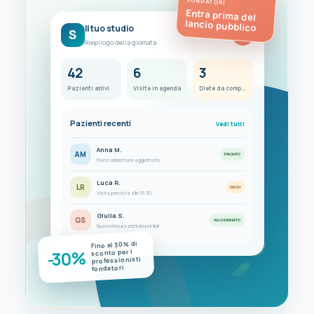
FONDATORI
Entra prima del
lancio pubblico
Il tuo studio
S
FC
Riepilogo della giornata
42
6
3
Pazienti attivi
Visite in agenda
Diete da completare
Pazienti recenti
Vedi tutti
Anna M.
AM
PRONTO
Piano alimentare aggiornato
Luca R.
LR
OGGI
Visita prevista alle 15:30
Giulia S.
GS
AGGIORNATO
Nuove misurazioni disponibili
Fino al 30% di
-30%
sconto per i
professionisti
fondatori