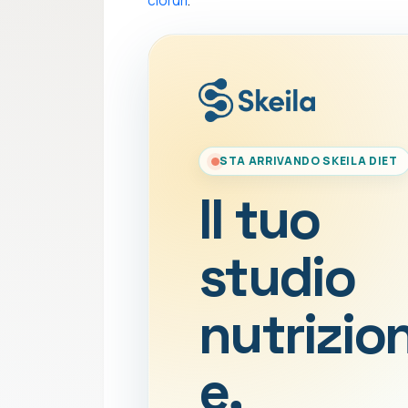
cloruri
.
STA ARRIVANDO SKEILA DIET
Il tuo
studio
nutrizio
e,