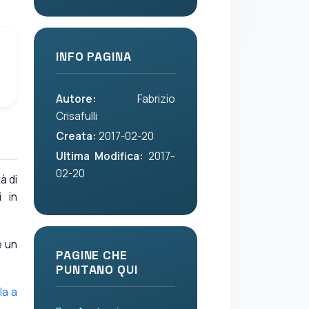
INFO PAGINA
Autore:
Fabrizio
Crisafulli
Creata:
2017-02-20
Ultima Modifica:
2017-
02-20
à di
i in
e un
PAGINE CHE
PUNTANO QUI
la a