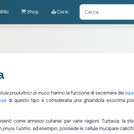
Wiki
Shop
Corsi
a
llule produttrici di muco
, hanno la funzione di secernere dei
liqui
lula
di questo tipo è considerata una ghiandola esocrina po
resenti come annessi cutanei, per varie ragioni. Tuttavia, la st
ri
phyla
; l’uomo, ad esempio, possiede le cellule mucipare calicif