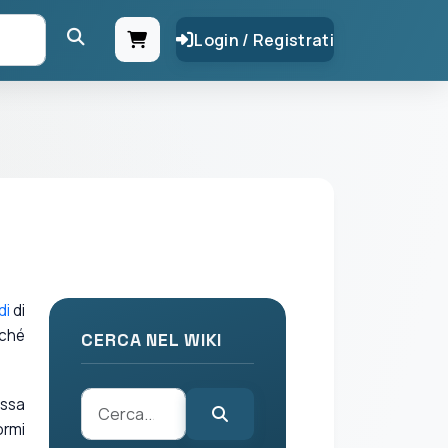
Login / Registrati
di
di
iché
CERCA NEL WIKI
essa
ormi