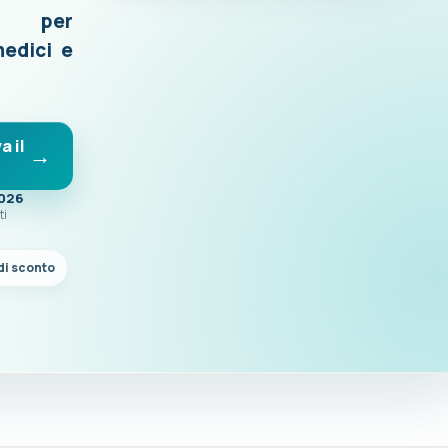
o per
medici e
a il
2026
ti
di sconto