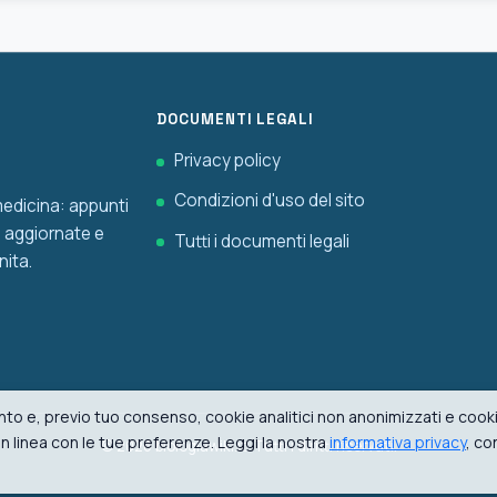
DOCUMENTI LEGALI
Privacy policy
Condizioni d'uso del sito
 medicina: appunti
he aggiornate e
Tutti i documenti legali
nita.
to e, previo tuo consenso, cookie analitici non anonimizzati e cookie
i in linea con le tue preferenze. Leggi la nostra
informativa privacy
, co
© 2026 biologiawiki.it. Tutti i diritti riservati.