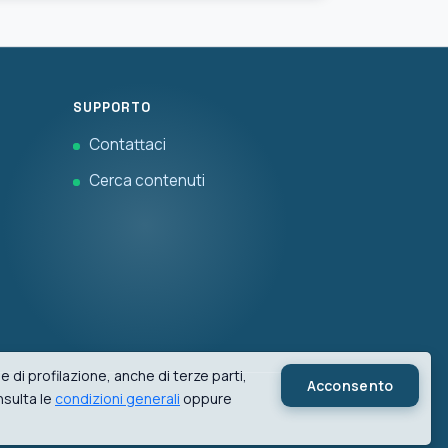
SUPPORTO
Contattaci
Cerca contenuti
 di profilazione, anche di terze parti,
Acconsento
nsulta le
condizioni generali
oppure