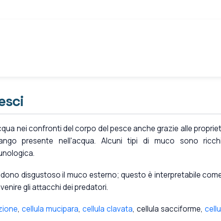
esci
acqua nei confronti del corpo del pesce anche grazie alle propriet
ango presente nell'acqua. Alcuni tipi di muco sono ricch
unologica.
ndono disgustoso il muco esterno; questo è interpretabile com
enire gli attacchi dei predatori.
zione
,
cellula mucipara
,
cellula clavata
, cellula sacciforme,
cellu