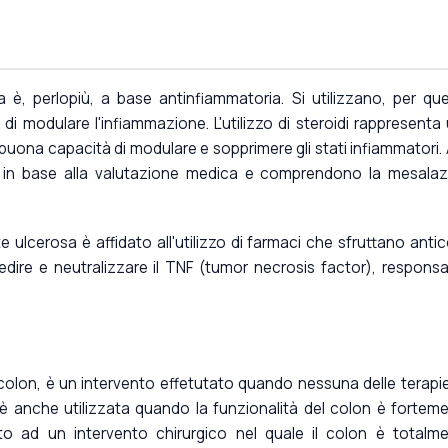
sa è, perlopiù, a base antinfiammatoria. Si utilizzano, per qu
di modulare l'infiammazione. L'utilizzo di steroidi rappresenta
buona capacità di modulare e sopprimere gli stati infiammatori. A
 in base alla valutazione medica e comprendono la mesalaz
 ulcerosa è affidato all'utilizzo di farmaci che sfruttano antic
edire e neutralizzare il TNF (tumor necrosis factor), responsa
 colon, è un intervento effetutato quando nessuna delle terapi
ia è anche utilizzata quando la funzionalità del colon è fortem
o ad un intervento chirurgico nel quale il colon è totalm