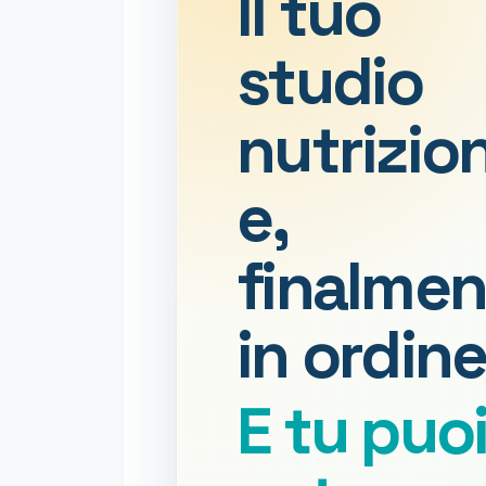
Il tuo
studio
nutrizio
e,
finalmen
in ordine
E tu puo