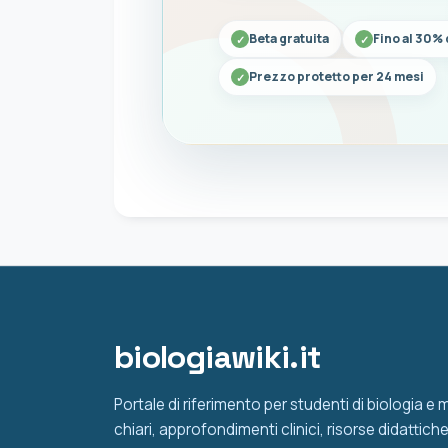
Beta gratuita
Fino al 30% 
Prezzo protetto per 24 mesi
biologiawiki.it
Portale di riferimento per studenti di biologia e
chiari, approfondimenti clinici, risorse didattic