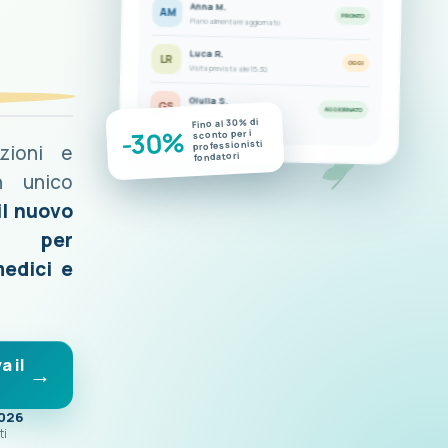
Anna M.
AM
PRONTO
Piano alimentare aggiornato
Luca R.
LR
OGGI
Visita prevista alle 15:30
Giulia S.
GS
AGGIORNATO
Nuove misurazioni disponibili
Fino al 30% di
-30%
sconto per i
professionisti
azioni e
fondatori
n unico
il nuovo
o per
medici e
a il
2026
ti