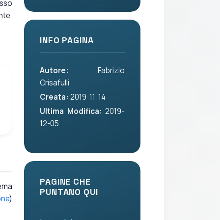
esso
nte,
INFO PAGINA
Autore:
Fabrizio
Crisafulli
Creata:
2019-11-14
Ultima Modifica:
2019-
12-05
PAGINE CHE
tema
PUNTANO QUI
one
)