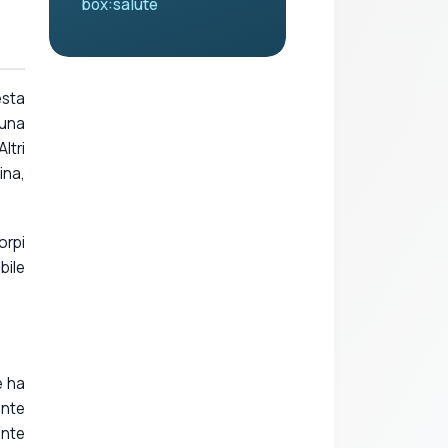
box:salute
esta
 una
ltri
ina,
orpi
bile
e ha
ente
ente