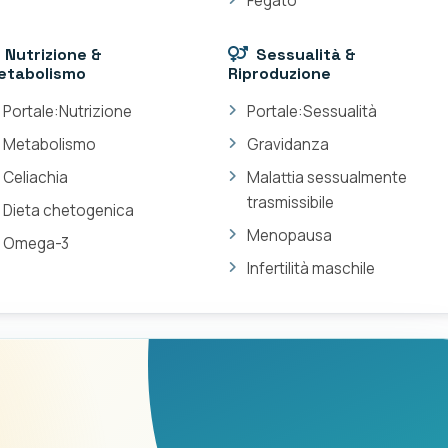
Fegato
Nutrizione &
Sessualità &
etabolismo
Riproduzione
Portale:Nutrizione
Portale:Sessualità
Metabolismo
Gravidanza
Celiachia
Malattia sessualmente
trasmissibile
Dieta chetogenica
Menopausa
Omega-3
Infertilità maschile