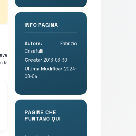
INFO PAGINA
Autore:
Fabrizio
Crisafulli
deve
Creata:
2013-03-30
o la
Ultima Modifica:
2024-
08-04
PAGINE CHE
PUNTANO QUI