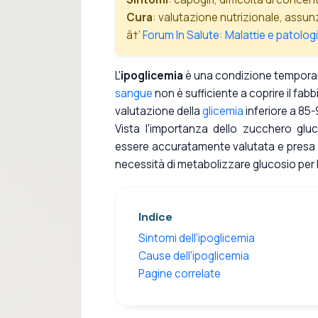
Cura
: valutazione nutrizionale, assun
â†’
Forum In Salute: Malattie e patolog
L'
ipoglicemia
è una condizione temporane
sangue
non è sufficiente a coprire il fa
valutazione della
glicemia
inferiore a 85-
Vista l'importanza dello zucchero glu
essere accuratamente valutata e presa in
necessità di metabolizzare glucosio per le
Indice
Sintomi dell'ipoglicemia
Cause dell'ipoglicemia
Pagine correlate