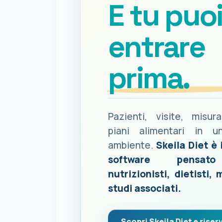
E tu puo
entrare
prima.
Pazienti, visite, misur
piani alimentari in u
ambiente.
Skeila Diet è 
software pensat
nutrizionisti, dietisti, 
studi associati.
Scopri Skeila Diet e riserv