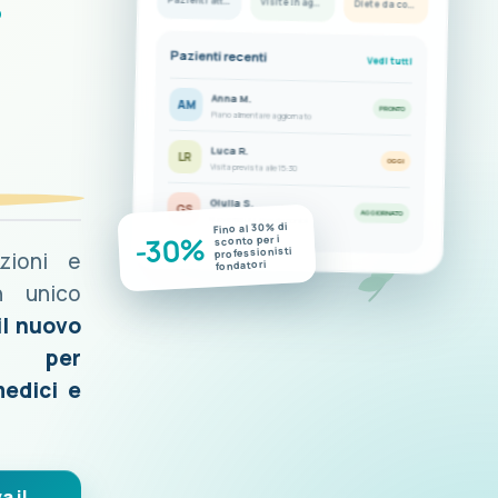
i
Pazienti attivi
Visite in agenda
Diete da completare
Pazienti recenti
Vedi tutti
Anna M.
AM
PRONTO
Piano alimentare aggiornato
Luca R.
LR
OGGI
Visita prevista alle 15:30
Giulia S.
GS
AGGIORNATO
Nuove misurazioni disponibili
Fino al 30% di
-30%
sconto per i
professionisti
azioni e
fondatori
n unico
il nuovo
o per
medici e
a il