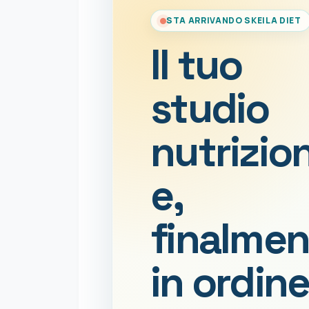
STA ARRIVANDO SKEILA DIET
Il tuo
studio
nutrizio
e,
finalmen
in ordine