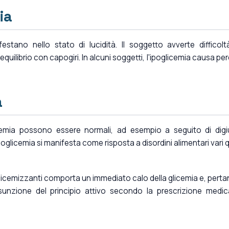
ia
ifestano nello stato di lucidità. Il soggetto avverte difficolt
equilibrio con capogiri. In alcuni soggetti, l'ipoglicemia causa per
a
licemia possono essere normali, ad esempio a seguito di dig
ipoglicemia si manifesta come risposta a disordini alimentari vari q
licemizzanti comporta un immediato calo della glicemia e, perta
unzione del principio attivo secondo la prescrizione medi