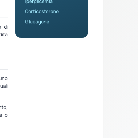
Iperglicemia
Corticosterone
Glucagone
à di
dita
iuno
uali
nto,
ca o