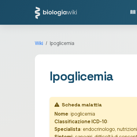
Wiki
Ipoglicemia
Ipoglicemia
Scheda malattia
Nome
: ipoglicemia
Classificazione ICD-10
:
Specialista
: endocrinologo, nutrizion
Sintomi
: capogiri, difficoltà di conce