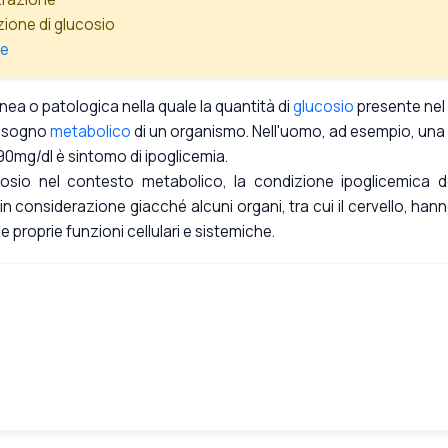
zione di glucosio
ie
a o patologica nella quale la quantità di
glucosio
presente nel
bbisogno
metabolico
di un organismo. Nell'uomo, ad esempio, una
90mg/dl è sintomo di ipoglicemia.
cosio nel contesto metabolico, la condizione ipoglicemica 
 considerazione giacché alcuni organi, tra cui il cervello, hann
 proprie funzioni cellulari e sistemiche.