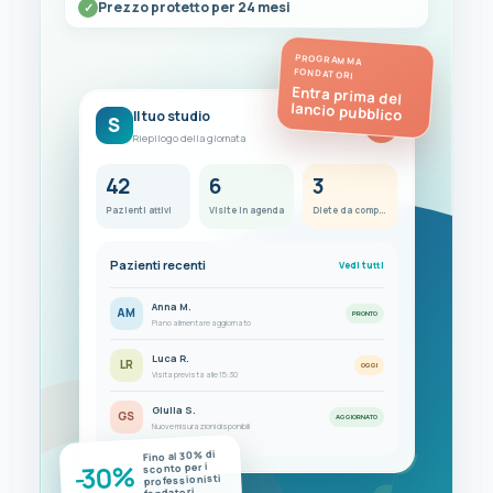
Prezzo protetto per 24 mesi
PROGRAMMA
FONDATORI
Entra prima del
lancio pubblico
Il tuo studio
S
FC
Riepilogo della giornata
42
6
3
Pazienti attivi
Visite in agenda
Diete da completare
Pazienti recenti
Vedi tutti
Anna M.
AM
PRONTO
Piano alimentare aggiornato
Luca R.
LR
OGGI
Visita prevista alle 15:30
Giulia S.
GS
AGGIORNATO
Nuove misurazioni disponibili
Fino al 30% di
-30%
sconto per i
professionisti
fondatori