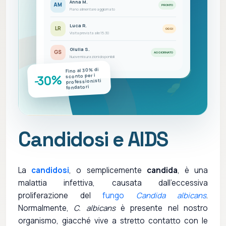
Anna M.
AM
PRONTO
Piano alimentare aggiornato
Luca R.
LR
OGGI
Visita prevista alle 15:30
Giulia S.
GS
AGGIORNATO
Nuove misurazioni disponibili
Fino al 30% di
-30%
sconto per i
professionisti
fondatori
Candidosi e AIDS
La
candidosi
, o semplicemente
candida
, è una
malattia infettiva, causata dall'eccessiva
proliferazione del
fungo
Candida albicans
.
Normalmente,
C. albicans
è presente nel nostro
organismo, giacché vive a stretto contatto con le