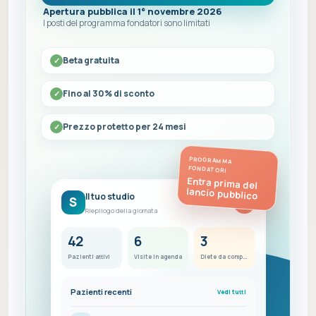
Apertura pubblica il 1° novembre 2026
I posti del programma fondatori sono limitati
Beta gratuita
Fino al 30% di sconto
Prezzo protetto per 24 mesi
PROGRAMMA
FONDATORI
Entra prima del
lancio pubblico
Il tuo studio
S
FC
Riepilogo della giornata
42
6
3
Pazienti attivi
Visite in agenda
Diete da completare
Pazienti recenti
Vedi tutti