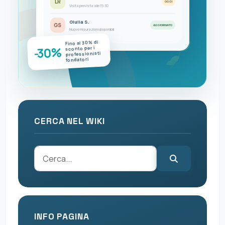
LR
OGGI
Visita prevista alle 15:30
Giulia S.
GS
AGGIORNATO
Nuove misurazioni disponibili
Fino al 30% di
-30%
sconto per i
professionisti
fondatori
CERCA NEL WIKI
INFO PAGINA