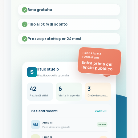
Beta gratuita
Fino al 30% di sconto
Prezzo protetto per 24 mesi
PROGRAMMA
FONDATORI
Entra prima del
lancio pubblico
Il tuo studio
S
FC
Riepilogo della giornata
42
6
3
Pazienti attivi
Visite in agenda
Diete da completare
Pazienti recenti
Vedi tutti
Anna M.
AM
PRONTO
Piano alimentare aggiornato
Luca R.