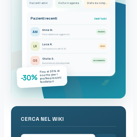
Pazienti attivi
Visite in agenda
Diete da completare
Pazienti recenti
Vedi tutti
Anna M.
AM
PRONTO
Piano alimentare aggiornato
Luca R.
LR
OGGI
Visita prevista alle 15:30
Giulia S.
GS
AGGIORNATO
Nuove misurazioni disponibili
Fino al 30% di
-30%
sconto per i
professionisti
fondatori
CERCA NEL WIKI