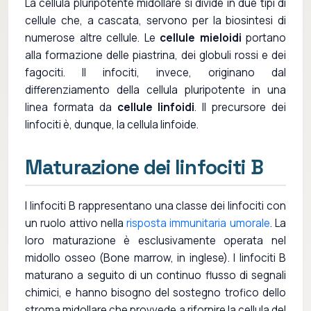
La cellula pluripotente midollare si divide in due tipi di
cellule che, a cascata, servono per la biosintesi di
numerose altre cellule. Le
cellule mieloidi
portano
alla formazione delle piastrina, dei globuli rossi e dei
fagociti. Il infociti, invece, originano dal
differenziamento della cellula pluripotente in una
linea formata da
cellule linfoidi
. Il precursore dei
linfociti è, dunque, la cellula linfoide.
Maturazione dei linfociti B
I linfociti B rappresentano una classe dei linfociti con
un ruolo attivo nella
risposta immunitaria umorale
. La
loro maturazione è esclusivamente operata nel
midollo osseo (Bone marrow, in inglese). I linfociti B
maturano a seguito di un continuo flusso di segnali
chimici, e hanno bisogno del sostegno trofico dello
stroma midollare che provvede a rifornire la cellula del