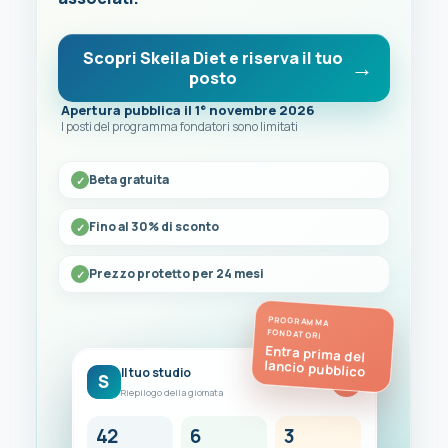
Scopri Skeila Diet e riserva il tuo
posto
Apertura pubblica il 1° novembre 2026
I posti del programma fondatori sono limitati
Beta gratuita
Fino al 30% di sconto
Prezzo protetto per 24 mesi
PROGRAMMA
FONDATORI
Entra prima del
lancio pubblico
Il tuo studio
S
FC
Riepilogo della giornata
42
6
3