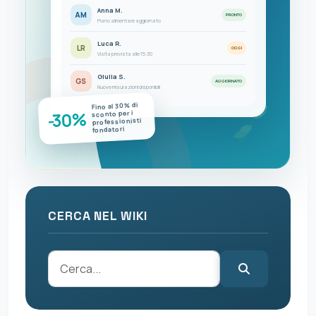
Anna M.
AM
PRONTO
Piano alimentare aggiornato
Luca R.
LR
OGGI
Visita prevista alle 15:30
Giulia S.
GS
AGGIORNATO
Nuove misurazioni disponibili
Fino al 30% di
-30%
sconto per i
professionisti
fondatori
CERCA NEL WIKI