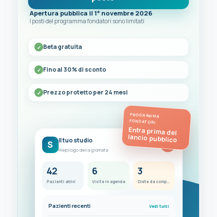
Apertura pubblica il 1° novembre 2026
I posti del programma fondatori sono limitati
Beta gratuita
Fino al 30% di sconto
Prezzo protetto per 24 mesi
PROGRAMMA
FONDATORI
Entra prima del
lancio pubblico
Il tuo studio
S
FC
Riepilogo della giornata
42
6
3
Pazienti attivi
Visite in agenda
Diete da completare
Pazienti recenti
Vedi tutti