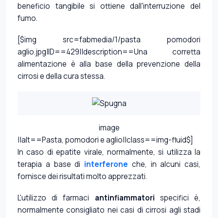
beneficio tangibile si ottiene dall'interruzione del
fumo.
[$img src=fabmedia/1/pasta pomodori
aglio.jpg|ID==429||description==Una corretta
alimentazione è alla base della prevenzione della
cirrosi e della cura stessa.
image
||alt==Pasta, pomodori e aglio||class==img-fluid$]
In caso di epatite virale, normalmente, si utilizza la
terapia a base di
interferone
che, in alcuni casi,
fornisce dei risultati molto apprezzati.
L'utilizzo di farmaci
antinfiammatori
specifici è,
normalmente consigliato nei casi di cirrosi agli stadi