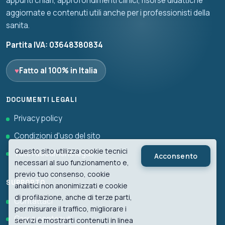
appunti chiari, approfondimenti clinici, risorse didattiche
aggiornate e contenuti utili anche per i professionisti della
sanita.
Partita IVA: 03648380834
♥
Fatto al 100% in Italia
DOCUMENTI LEGALI
Privacy policy
Condizioni d'uso del sito
Questo sito utilizza cookie tecnici
Tutti i documenti legali
Acconsento
necessari al suo funzionamento e,
previo tuo consenso, cookie
SUPPORTO
analitici non anonimizzati e cookie
di profilazione, anche di terze parti,
Contattaci
per misurare il traffico, migliorare i
Cerca contenuti
servizi e mostrarti contenuti in linea