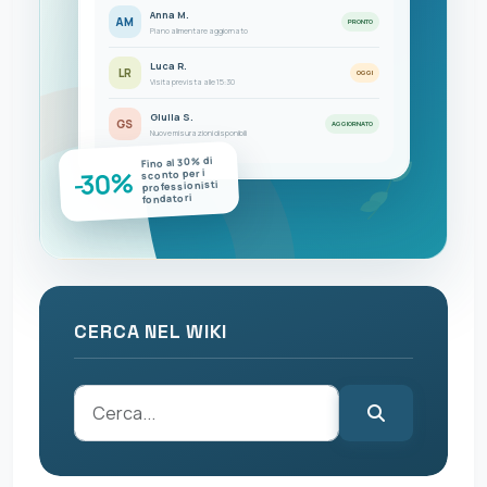
Anna M.
AM
PRONTO
Piano alimentare aggiornato
Luca R.
LR
OGGI
Visita prevista alle 15:30
Giulia S.
GS
AGGIORNATO
Nuove misurazioni disponibili
Fino al 30% di
-30%
sconto per i
professionisti
fondatori
CERCA NEL WIKI