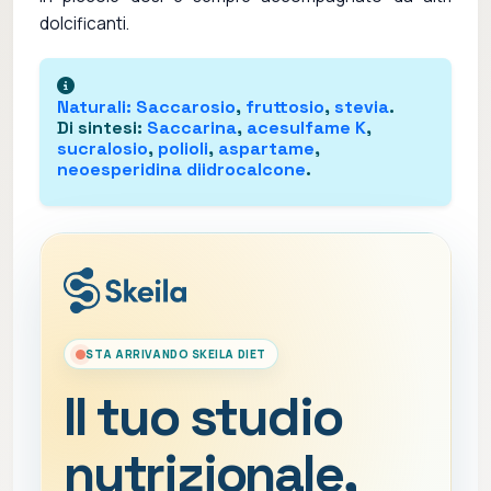
dolcificanti.
Naturali
:
Saccarosio
,
fruttosio
,
stevia
.
Di sintesi
:
Saccarina
,
acesulfame K
,
sucralosio
,
polioli
,
aspartame
,
neoesperidina diidrocalcone
.
STA ARRIVANDO SKEILA DIET
Il tuo studio
nutrizionale,