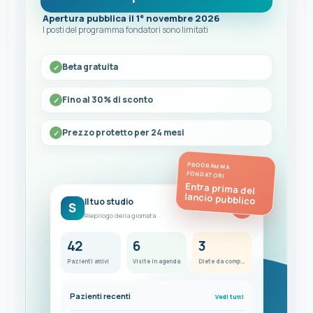
Apertura pubblica il 1° novembre 2026
I posti del programma fondatori sono limitati
Beta gratuita
Fino al 30% di sconto
Prezzo protetto per 24 mesi
PROGRAMMA
FONDATORI
Entra prima del
lancio pubblico
Il tuo studio
S
FC
Riepilogo della giornata
42
6
3
Pazienti attivi
Visite in agenda
Diete da completare
Pazienti recenti
Vedi tutti