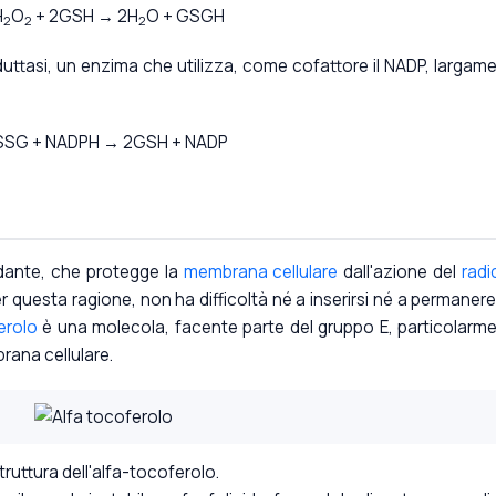
H
O
+ 2GSH
→ 2H
O + GSGH
2
2
2
reduttasi, un enzima che utilizza, come cofattore il NADP, largam
.
SG + NADPH → 2GSH + NADP
dante, che protegge la
membrana cellulare
dall'azione del
radi
per questa ragione, non ha difficoltà né a inserirsi né a permanere
erolo
è una molecola, facente parte del gruppo E, particolarm
rana cellulare.
truttura dell'alfa-tocoferolo.