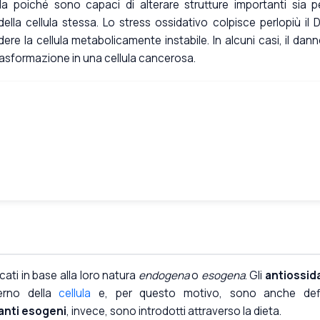
a poiché sono capaci di alterare strutture importanti sia pe
lla cellula stessa. Lo stress ossidativo colpisce perlopiù il 
re la cellula metabolicamente instabile. In alcuni casi, il dann
rasformazione in una cellula cancerosa.
cati in base alla loro natura
endogena
o
esogena
. Gli
antiossid
terno della
cellula
e, per questo motivo, sono anche defin
anti esogeni
, invece, sono introdotti attraverso la dieta.