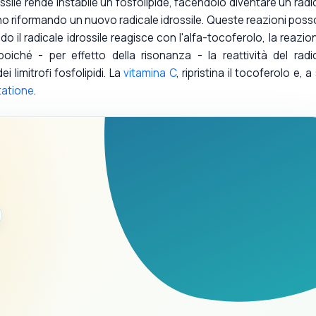
ossile rende instabile un fosfolipide, facendolo diventare un radi
eno riformando un nuovo radicale idrossile. Queste reazioni pos
 il radicale idrossile reagisce con l'alfa-tocoferolo, la reazio
oiché - per effetto della risonanza - la reattività del radi
i limitrofi fosfolipidi. La
vitamina C
, ripristina il tocoferolo e, a
tatione
.