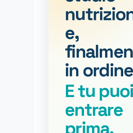
nutrizio
e,
finalmen
in ordine
E tu puo
entrare
prima.