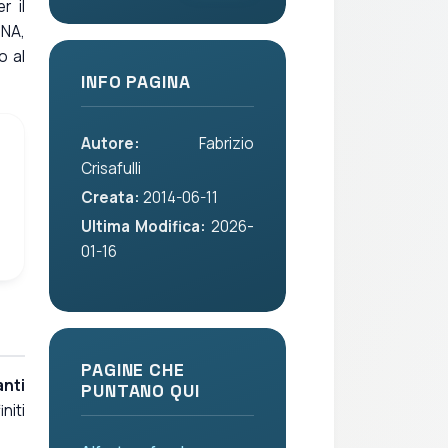
r il
DNA,
o al
INFO PAGINA
Autore:
Fabrizio
Crisafulli
Creata:
2014-06-11
Ultima Modifica:
2026-
01-16
PAGINE CHE
anti
PUNTANO QUI
iti