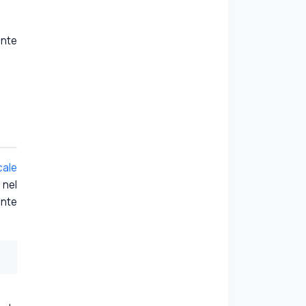
ente
cale
 nel
ente