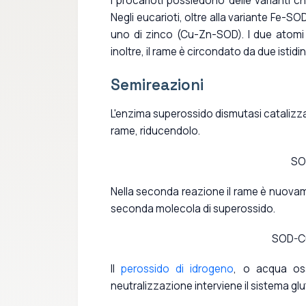
I procarioti possiedono delle varianti
Negli eucarioti, oltre alla variante Fe-
uno di zinco (Cu-Zn-SOD). I due atomi 
inoltre, il rame è circondato da due istidi
Semireazioni
L'enzima superossido dismutasi catalizza 
rame, riducendolo.
SO
Nella seconda reazione il rame è nuovam
seconda molecola di superossido.
SOD-C
Il
perossido di idrogeno
, o acqua oss
neutralizzazione interviene il sistema g