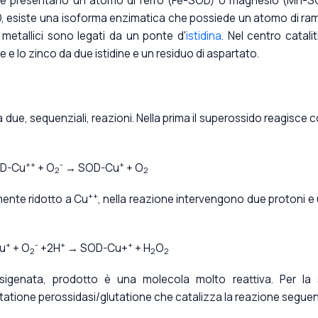
 che presentano un atomo di ferro (Fe-SOD) o magnesio (Mn-S
SOD, esiste una isoforma enzimatica che possiede un atomo di ra
metallici sono legati da un ponte d'
istidina
. Nel centro catalit
ne e lo zinco da due istidine e un residuo di aspartato.
due, sequenziali, reazioni. Nella prima il superossido reagisce co
++
-
+
D-Cu
+ O
→ SOD-Cu
+ O
2
2
++
ente ridotto a Cu
, nella reazione intervengono due protoni e
+
-
+
+
u
+ O
+2H
→
SOD-Cu+
+ H
O
2
2
2
igenata, prodotto è una molecola molto reattiva. Per la
lutatione perossidasi/glutatione che catalizza la reazione segue