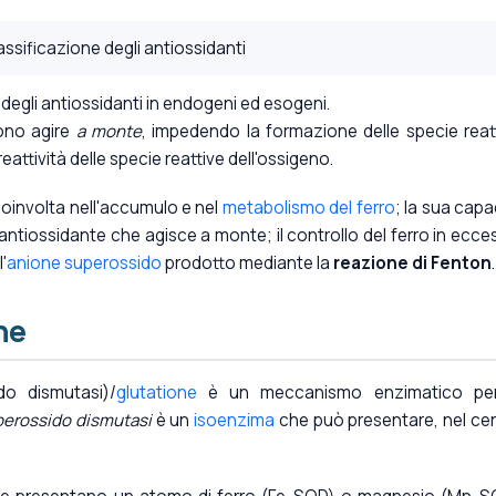
degli antiossidanti in endogeni ed esogeni.
sono agire
a monte
, impedendo la formazione delle specie reat
 reattività delle specie reattive dell'ossigeno.
coinvolta nell'accumulo e nel
metabolismo del ferro
; la sua capa
 antiossidante che agisce a monte; il controllo del ferro in ecce
'
anione superossido
prodotto mediante la
reazione di Fenton
.
ne
do dismutasi)/
glutatione
è un meccanismo enzimatico per
erossido dismutasi
è un
isoenzima
che può presentare, nel ce