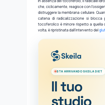
In assenza del tocoferolo, il radicale idr
che, ciclicamente, reagisce con l'ossig
distruggere la membrana cellulare. Quando
catena di radicalizzazione si blocca p
tocoferolico è minore rispetto a quella de
volta, è ripristinata dall'intervento del
glu
STA ARRIVANDO SKEILA DIET
Il tuo
studio