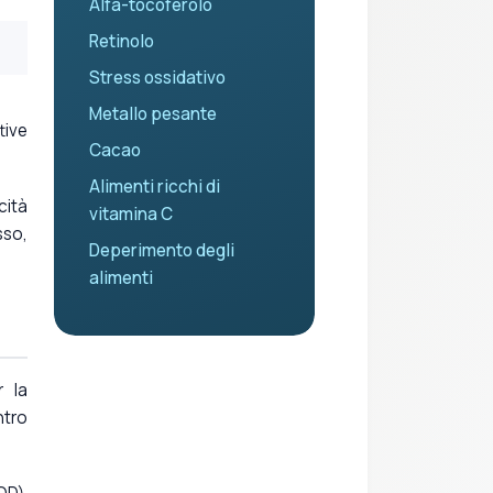
Alfa-tocoferolo
Retinolo
Stress ossidativo
Metallo pesante
tive
Cacao
Alimenti ricchi di
cità
vitamina C
sso,
Deperimento degli
alimenti
 la
ntro