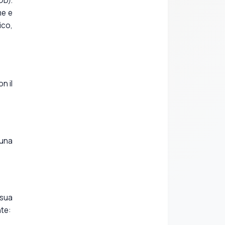
OD).
me e
ico,
n il
 una
 sua
nte: