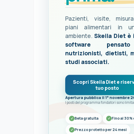
Pazienti, visite, misur
piani alimentari in u
ambiente.
Skeila Diet è 
software pensat
nutrizionisti, dietisti, 
studi associati.
Scopri Skeila Diet e riserv
tuo posto
Apertura pubblica il 1° novembre 
I posti del programma fondatori sono limita
Beta gratuita
Fino al 30% 
Prezzo protetto per 24 mesi