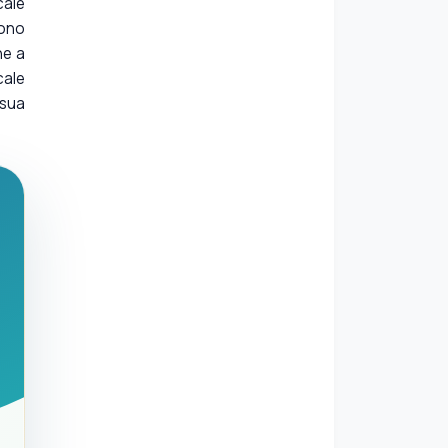
cale
sono
ne a
cale
 sua