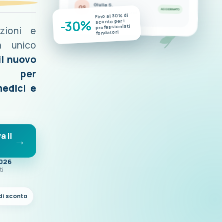
Giulia S.
GS
AGGIORNATO
Nuove misurazioni disponibili
Fino al 30% di
-30%
sconto per i
professionisti
azioni e
fondatori
n unico
il nuovo
o per
medici e
a il
2026
ti
di sconto