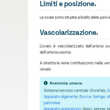
Limiti e posizione.
Le ovaie sono situate a livello delle
pelvi
Vascolarizzazione.
L'ovaio è vascolarizzato dall'
arteria ov
dell'
arteria uterina
.
A sinistra le vene confluiscono nella
ven
renale
Anatomia umana
Sistema nervoso centrale: Encefalo,
M
Apparato digerente
:
Bocca
,
faringe
,
s
pancreas
.
Apparato respiratorio
: Naso, laringe, 