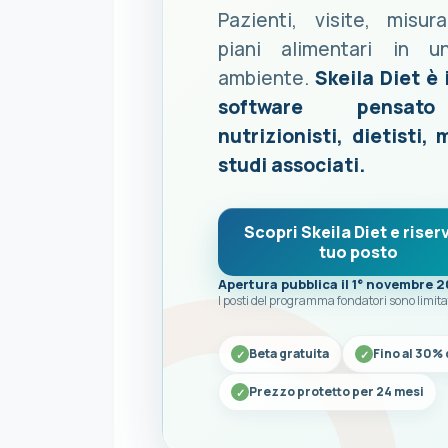
Pazienti, visite, misur
piani alimentari in u
ambiente.
Skeila Diet è 
software pensat
nutrizionisti, dietisti, 
studi associati.
Scopri Skeila Diet e riserv
tuo posto
Apertura pubblica il 1° novembre 
I posti del programma fondatori sono limita
Beta gratuita
Fino al 30% 
Prezzo protetto per 24 mesi