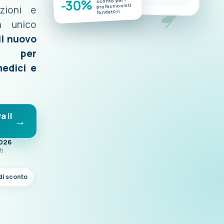
-30%
sconto per i
professionisti
azioni e
fondatori
n unico
il nuovo
o per
medici e
a il
2026
ti
di sconto