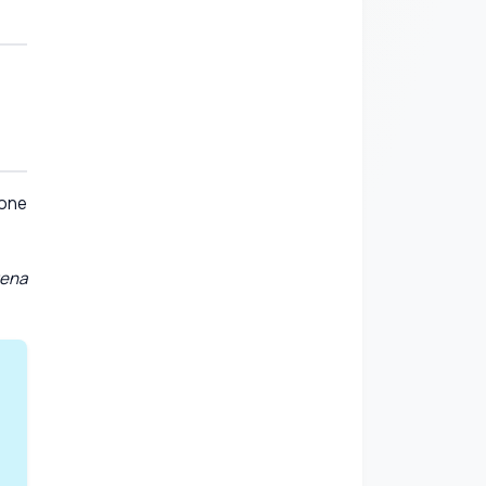
one
ena