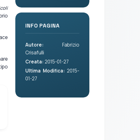
icoli
prio
INFO PAGINA
pace
Autore:
Fabrizio
Crisafulli
mare
Creata:
2015-01-27
tipo
Ultima Modifica:
2015-
01-27