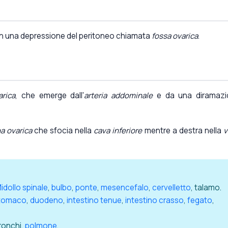
in una depressione del peritoneo chiamata
fossa ovarica
.
arica
, che emerge dall'
arteria addominale
e da una diramazi
a ovarica
che sfocia nella
cava inferiore
mentre a destra nella
v
idollo spinale
,
bulbo
,
ponte
,
mesencefalo
,
cervelletto
, talamo.
tomaco
,
duodeno
,
intestino tenue
,
intestino crasso
,
fegato
,
bronchi,
polmone
.