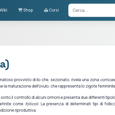
Wiki
Shop
Corsi
a)
atoso provvisto di ilo che, sezionato, rivela una zona
cortical
iene la maturazione dell'ovulo, che rappresenta lo zigote femminile
 sotto il controllo di alcuni ormoni e presenta due differenti tipol
efinite come
follicoli
. La presenza di determinati tipi di follico
ndizione riproduttiva.