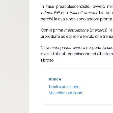
In fase preadolescenziale, ovvero nel
primordiali
ed i
follicoli atresici
. La rag
perché le ovaie non sono ancora pronte 
Con la prima
mestruazione
(
menarca
) l
di produrre ed espellere l'ovulo che transit
Nella
menopausa
, ovvero nel periodo su
ovuli; i follicoli regrediscono ed all'es
fibroso.
Indice
Limiti e posizione.
Vascolarizzazione.