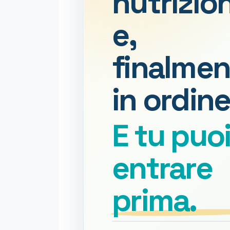
nutrizio
e,
finalmen
in ordine
E tu puo
entrare
prima.