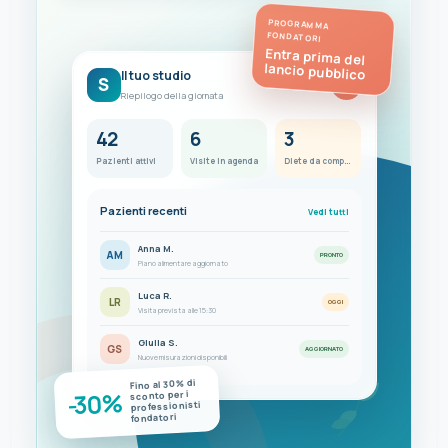
PROGRAMMA
FONDATORI
Entra prima del
lancio pubblico
Il tuo studio
S
FC
Riepilogo della giornata
42
6
3
Pazienti attivi
Visite in agenda
Diete da completare
Pazienti recenti
Vedi tutti
Anna M.
AM
PRONTO
Piano alimentare aggiornato
Luca R.
LR
OGGI
Visita prevista alle 15:30
Giulia S.
GS
AGGIORNATO
Nuove misurazioni disponibili
Fino al 30% di
-30%
sconto per i
professionisti
fondatori