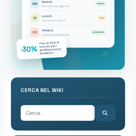
Anna M.
AM
PRONTO
Piano alimentare aggiornato
Luca R.
LR
OGGI
Visita prevista alle 15:30
Giulia S.
GS
AGGIORNATO
Nuove misurazioni disponibili
Fino al 30% di
-30%
sconto per i
professionisti
fondatori
CERCA NEL WIKI