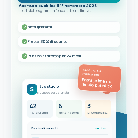
Apertura pubblica il 1° novembre 2026
I posti del programma fondatori sono limitati
Beta gratuita
Fino al 30% di sconto
Prezzo protetto per 24 mesi
PROGRAMMA
FONDATORI
Entra prima del
lancio pubblico
Il tuo studio
S
FC
Riepilogo della giornata
42
6
3
Pazienti attivi
Visite in agenda
Diete da completare
Pazienti recenti
Vedi tutti