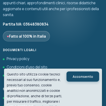
appunti chiari, approfondimenti clinici, risorse didattiche
aggiornate e contenuti utili anche per i professionisti della
sanita.
Partita IVA: 03648380834
♥
Fatto al 100% in Italia
DOCUMENTI LEGALI
Privacy policy
Condizioni d'uso del sito
Questo sito utilizza cookie tecnici
Tutti i documenti legali
Acconsento
necessari al suo funzionamento e,
previo tuo consenso, cookie
SUPPORTO
analitici non anonimizzati e cookie
di profilazione, anche di terze parti,
Contattaci
per misurare il traffico, migliorare i
Cerca contenuti