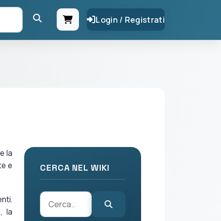
Login / Registrati
e la
te e
CERCA NEL WIKI
nti.
, la