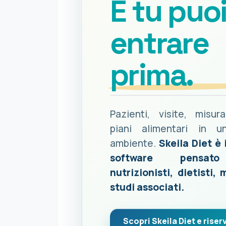
E tu puo
entrare
prima.
Pazienti, visite, misur
piani alimentari in u
ambiente.
Skeila Diet è 
software pensat
nutrizionisti, dietisti, 
studi associati.
Scopri Skeila Diet e riserv