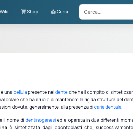
Wiki
Shop
Corsi
) è una
cellula
presente nel
dente
che ha il compito di sintetizzar
alicolare che ha il ruolo di mantenere la rigida struttura del den
 lesioni dovute, generalmente, alla presenza di
carie dentale
.
de il nome di
dentinogenesi
ed è operata in due differenti mome
ina
è sintetizzata dagli odontoblasti che, successivamente