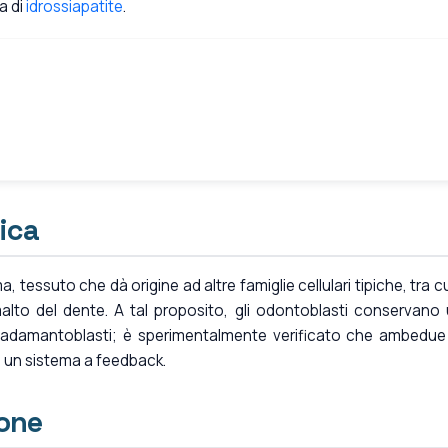
a di
idrossiapatite
.
ica
tessuto che dà origine ad altre famiglie cellulari tipiche, tra cui
lto del dente. A tal proposito, gli odontoblasti conservano
i adamantoblasti; è sperimentalmente verificato che ambedue 
in un sistema a feedback.
ione