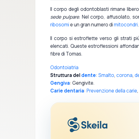
Il corpo degli odontoblasti rimane liber
sede pulpare
. Nel corpo, affusolato, s
ribosomi
e un gran numero di
mitocondri
Il corpo si estroflette verso gli strati 
elencati. Queste estroflessioni affonda
fibre di Tomas.
Odontoiatria
Struttura del
dente
:
Smalto
,
corona
,
d
Gengiva
: Gengivite.
Carie dentaria
:
Prevenzione della carie