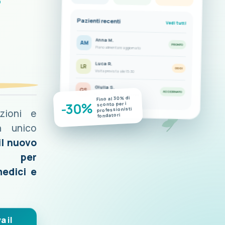
i
Pazienti recenti
Vedi tutti
Anna M.
AM
PRONTO
Piano alimentare aggiornato
Luca R.
LR
OGGI
Visita prevista alle 15:30
Giulia S.
GS
AGGIORNATO
Nuove misurazioni disponibili
Fino al 30% di
-30%
sconto per i
professionisti
azioni e
fondatori
n unico
il nuovo
o per
medici e
a il