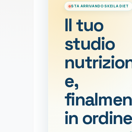
STA ARRIVANDO SKEILA DIET
Il tuo
studio
nutrizio
e,
finalmen
in ordine