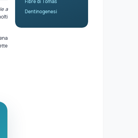
Fibre di Tomas
le a
Dentinogenesi
olti
pena
ette