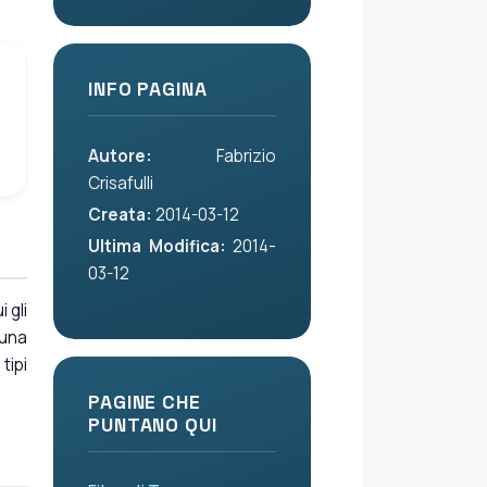
INFO PAGINA
Autore:
Fabrizio
Crisafulli
Creata:
2014-03-12
Ultima Modifica:
2014-
03-12
 gli
 una
tipi
PAGINE CHE
PUNTANO QUI