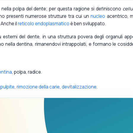
o nella polpa del dente; per questa ragione si definiscono
cellu
ono presenti numerose strutture tra cui un
nucleo
acentrico, m
. Anche il
reticolo endoplasmatico
è ben sviluppato.
più esterni del dente, in una struttura povera degli organuli ap
no nella dentina, rimanendovi intrappolati, e formano le cosidd
entina
, polpa, radice.
,
pulpite
,
rimozione della carie
,
devitalizzazione
.