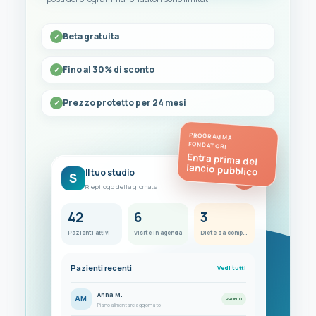
Beta gratuita
Fino al 30% di sconto
Prezzo protetto per 24 mesi
PROGRAMMA
FONDATORI
Entra prima del
lancio pubblico
Il tuo studio
S
FC
Riepilogo della giornata
42
6
3
Pazienti attivi
Visite in agenda
Diete da completare
Pazienti recenti
Vedi tutti
Anna M.
AM
PRONTO
Piano alimentare aggiornato