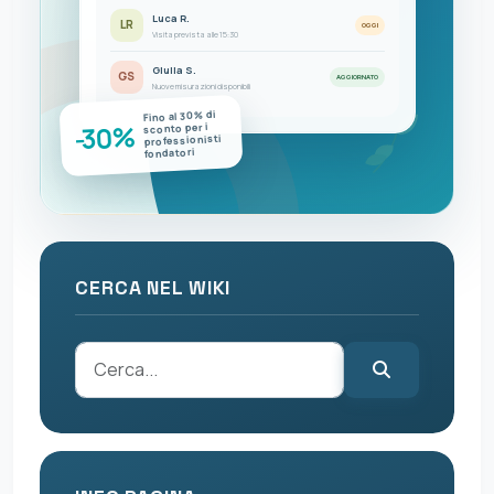
Luca R.
LR
OGGI
Visita prevista alle 15:30
Giulia S.
GS
AGGIORNATO
Nuove misurazioni disponibili
Fino al 30% di
-30%
sconto per i
professionisti
fondatori
CERCA NEL WIKI