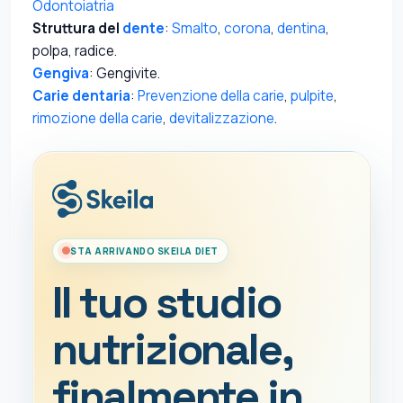
Odontoiatria
Struttura del
dente
:
Smalto
,
corona
,
dentina
,
polpa, radice.
Gengiva
: Gengivite.
Carie dentaria
:
Prevenzione della carie
,
pulpite
,
rimozione della carie
,
devitalizzazione
.
STA ARRIVANDO SKEILA DIET
Il tuo studio
nutrizionale,
finalmente in