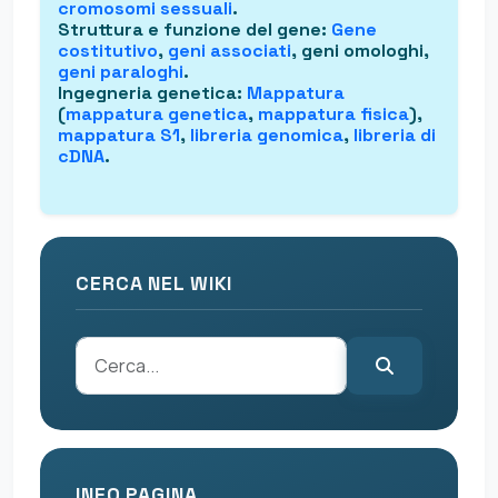
cromosomi sessuali
.
Struttura e funzione del gene
:
Gene
costitutivo
,
geni associati
, geni omologhi,
geni paraloghi
.
Ingegneria genetica
:
Mappatura
(
mappatura genetica
,
mappatura fisica
),
mappatura S1
,
libreria genomica
,
libreria di
cDNA
.
CERCA NEL WIKI
INFO PAGINA