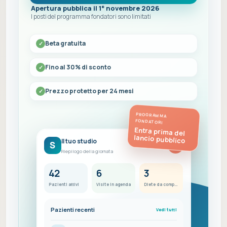
Apertura pubblica il 1° novembre 2026
I posti del programma fondatori sono limitati
Beta gratuita
Fino al 30% di sconto
Prezzo protetto per 24 mesi
PROGRAMMA
FONDATORI
Entra prima del
lancio pubblico
Il tuo studio
S
FC
Riepilogo della giornata
42
6
3
Pazienti attivi
Visite in agenda
Diete da completare
Pazienti recenti
Vedi tutti