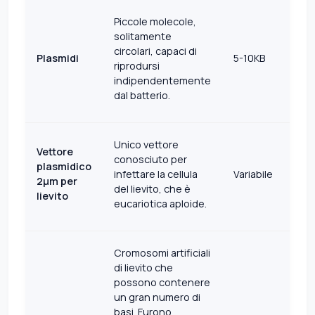
Piccole molecole,
solitamente
circolari, capaci di
Plasmidi
5-10KB
riprodursi
indipendentemente
dal batterio.
Unico vettore
Vettore
conosciuto per
plasmidico
infettare la cellula
Variabile
2μm per
del lievito, che è
lievito
eucariotica aploide.
Cromosomi artificiali
di lievito che
possono contenere
un gran numero di
basi. Furono