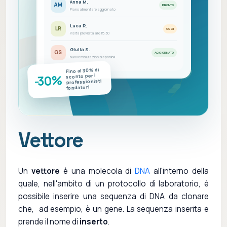
Anna M.
AM
PRONTO
Piano alimentare aggiornato
Luca R.
LR
OGGI
Visita prevista alle 15:30
Giulia S.
GS
AGGIORNATO
Nuove misurazioni disponibili
Fino al 30% di
-30%
sconto per i
professionisti
fondatori
Vettore
Un
vettore
è una molecola di
DNA
all'interno della
quale, nell'ambito di un protocollo di laboratorio, è
possibile inserire una sequenza di DNA da clonare
che, ad esempio, è un gene. La sequenza inserita e
prende il nome di
inserto
.