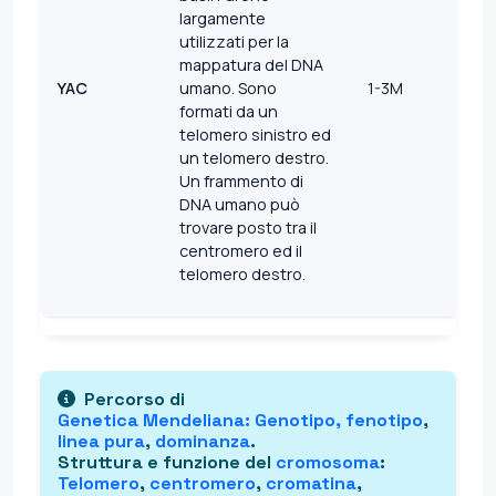
largamente
utilizzati per la
mappatura del DNA
YAC
umano. Sono
1-3M
formati da un
telomero sinistro ed
un telomero destro.
Un frammento di
DNA umano può
trovare posto tra il
centromero ed il
telomero destro.
Percorso di
Genetica Mendeliana
: Genotipo,
fenotipo
,
linea pura
,
dominanza
.
Struttura e funzione del
cromosoma
:
Telomero
,
centromero
,
cromatina
,