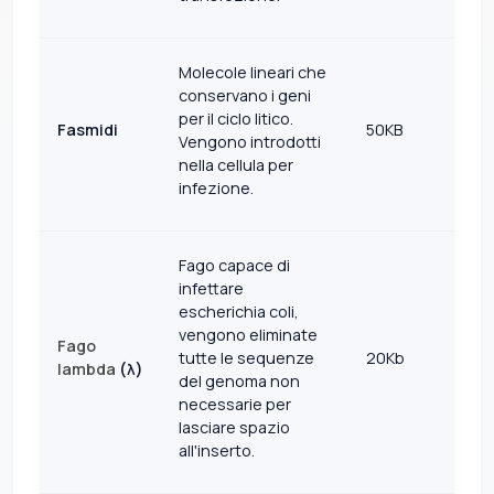
Molecole lineari che
conservano i geni
per il ciclo litico.
Fasmidi
50KB
Vengono introdotti
nella cellula per
infezione.
Fago capace di
infettare
escherichia coli,
vengono eliminate
Fago
tutte le sequenze
20Kb
lambda
(λ)
del genoma non
necessarie per
lasciare spazio
all'inserto.