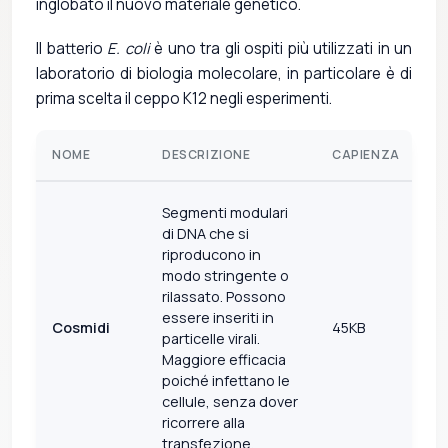
inglobato il nuovo materiale genetico.
Il batterio
E. coli
è uno tra gli ospiti più utilizzati in un
laboratorio di biologia molecolare, in particolare è di
prima scelta il ceppo K12 negli esperimenti.
NOME
DESCRIZIONE
CAPIENZA
Segmenti modulari
di DNA che si
riproducono in
modo stringente o
rilassato. Possono
essere inseriti in
Cosmidi
45KB
particelle virali.
Maggiore efficacia
poiché infettano le
cellule, senza dover
ricorrere alla
transfezione.