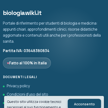
biologiawiki.it
Portale di riferimento per studenti di biologia e medicina:
appunti chiari, approfondimenti clinici, risorse didattiche
aggiornate e contenuti utili anche per i professionisti della
sanita.
Partita IVA: 03648380834
♥
Fatto al 100% in Italia
DOCUMENTI LEGALI
Privacy policy
Condizioni d'uso del sito
Questo sito utilizza cookie tecnici
Tutti i documenti legali
Acconsento
necessari al suo funzionamento e,