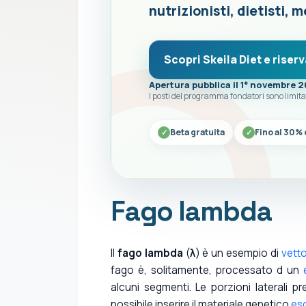
nutrizionisti, dietisti, m
Scopri Skeila Diet e riserv
Apertura pubblica il 1° novembre 
I posti del programma fondatori sono limita
Beta gratuita
Fino al 30% 
Fago lambda
Il
fago
lambda
(
λ
) è un esempio di
vett
fago è, solitamente, processato d un
alcuni segmenti. Le porzioni laterali p
possibile inserire il materiale genetico
es