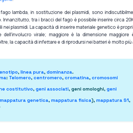
l fago lambda, in sostituzione dei plasmidi, sono indiscutibilm
o. Innanzitutto, tra i bracci del fago è possibile inserire circa 20
ili nei plasmidi. La capacità di inserire materiale genetico è propri
 dell'involucro virale; maggiore è la dimensione maggiore 
ltre, la capacità di infettare e di riprodursi nei batteri è molto più 
enotipo
,
linea pura
,
dominanza
.
oma
:
Telomero
,
centromero
,
cromatina
,
cromosomi
ne costitutivo
,
geni associati
, geni omologhi,
geni
mappatura genetica
,
mappatura fisica
),
mappatura S1
,
.