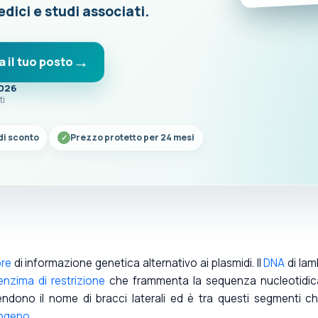
edici e studi associati.
a il tuo posto
2026
ti
di sconto
Prezzo protetto per 24 mesi
ore
di informazione genetica alternativo ai plasmidi. Il
DNA
di la
enzima di restrizione
che frammenta la sequenza nucleotidic
rendono il nome di bracci laterali ed è tra questi segmenti c
ogeno
.