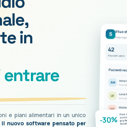
udio
ale,
te in
Il tuo 
S
Riepilogo
42
Pazienti attivi
i entrare
Pazienti re
Anna 
AM
Piano al
Luca 
LR
Visita pr
Giulia
GS
Nuove mis
ioni e piani alimentari in un unico
Fino 
-30%
scont
prof
è il nuovo software pensato per
fond