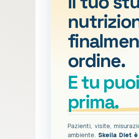
Il tuo st
nutrizion
finalmen
ordine.
E tu puo
prima.
Pazienti, visite, misuraz
ambiente.
Skeila Diet 