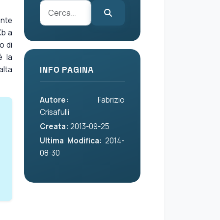
ente
Kb a
o di
è la
alta
INFO PAGINA
Autore:
Fabrizio
Crisafulli
Creata:
2013-09-25
Ultima Modifica:
2014-
08-30