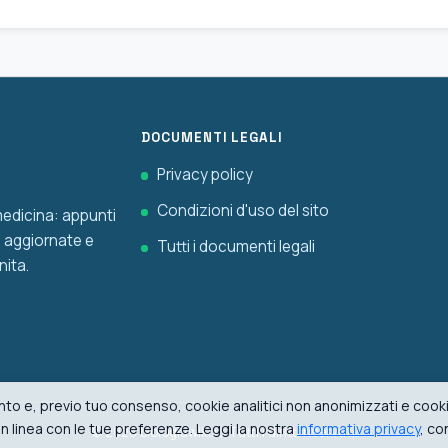
DOCUMENTI LEGALI
Privacy policy
Condizioni d'uso del sito
 medicina: appunti
he aggiornate e
Tutti i documenti legali
nita.
to e, previo tuo consenso, cookie analitici non anonimizzati e cookie
i in linea con le tue preferenze. Leggi la nostra
informativa privacy
, co
© 2026 biologiawiki.it. Tutti i diritti riservati.