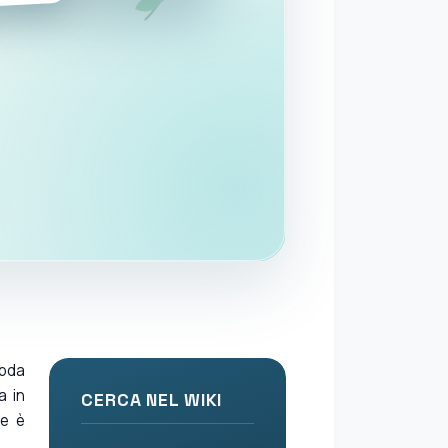
mbda
a in
CERCA NEL WIKI
he è