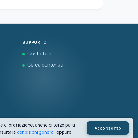
SUPPORTO
Contattaci
Cerca contenuti
 di profilazione, anche di terze parti,
Acconsento
nsulta le
condizioni generali
oppure