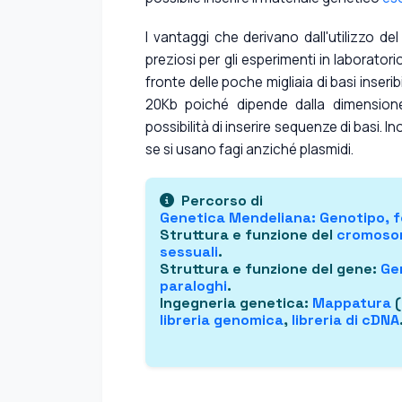
I vantaggi che derivano dall'utilizzo de
preziosi per gli esperimenti in laboratori
fronte delle poche migliaia di basi inserib
20Kb poiché dipende dalla dimensione
possibilità di inserire sequenze di basi. Ino
se si usano fagi anziché plasmidi.
Percorso di
Genetica Mendeliana
: Genotipo,
f
Struttura e funzione del
cromos
sessuali
.
Struttura e funzione del gene
:
Ge
paraloghi
.
Ingegneria genetica
:
Mappatura
(
libreria genomica
,
libreria di cDNA