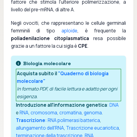
fattore che stimola l'ulteriore polimerizzazione, a
livello del pre-mRNA, di altre A.
Negli ovociti, che rappresentano le cellule germinali
femminili di tipo
aploide
, è frequente la
poliadenilazione citoplasmatica
resa possibile
grazie a un fattore la cui sigla è
CPE
.
Biologia molecolare
Acquista subito il
"Quaderno di biologia
molecolare"
In formato PDF, di facile lettura e adatto per ogni
esigenza.
Introduzione all'informazione genetica
:
DNA
e
RNA
,
cromosoma
,
cromatina
,
genoma
.
Trascrizione
:
RNA polimerasi batterica
,
allungamento dell'RNA
,
Trascrizione eucariotica
,
terminazione della trascrizione
,
RNA