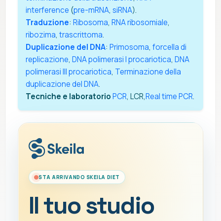
interference
(
pre-mRNA
,
siRNA
).
Traduzione
:
Ribosoma
,
RNA ribosomiale
,
ribozima
,
trascrittoma
.
Duplicazione del DNA
:
Primosoma
,
forcella di
replicazione
,
DNA polimerasi I procariotica
,
DNA
polimerasi III procariotica
,
Terminazione della
duplicazione del DNA
.
Tecniche e laboratorio
PCR
, LCR,
Real time PCR
.
STA ARRIVANDO SKEILA DIET
Il tuo studio