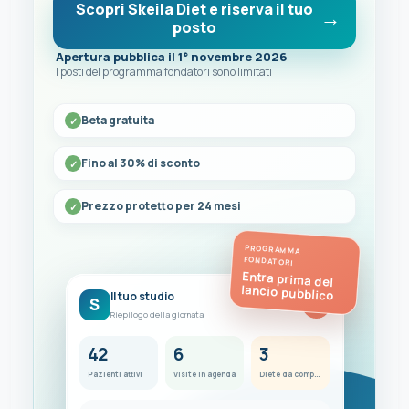
Scopri Skeila Diet e riserva il tuo
posto
Apertura pubblica il 1° novembre 2026
I posti del programma fondatori sono limitati
Beta gratuita
Fino al 30% di sconto
Prezzo protetto per 24 mesi
PROGRAMMA
FONDATORI
Entra prima del
lancio pubblico
Il tuo studio
S
FC
Riepilogo della giornata
42
6
3
Pazienti attivi
Visite in agenda
Diete da completare