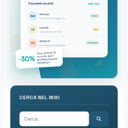
Pazienti recenti
Vedi tutti
Anna M.
AM
PRONTO
Piano alimentare aggiornato
Luca R.
LR
OGGI
Visita prevista alle 15:30
Giulia S.
GS
AGGIORNATO
Nuove misurazioni disponibili
Fino al 30% di
-30%
sconto per i
professionisti
fondatori
CERCA NEL WIKI