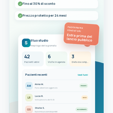
Fino al 30% di sconto
Prezzo protetto per 24 mesi
PROGRAMMA
FONDATORI
Entra prima del
lancio pubblico
Il tuo studio
S
FC
Riepilogo della giornata
42
6
3
Pazienti attivi
Visite in agenda
Diete da completare
Pazienti recenti
Vedi tutti
Anna M.
AM
PRONTO
Piano alimentare aggiornato
Luca R.
LR
OGGI
Visita prevista alle 15:30
Giulia S.
GS
AGGIORNATO
Nuove misurazioni disponibili