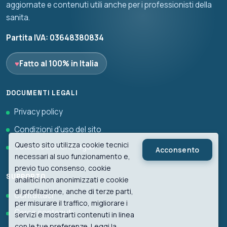
aggiornate e contenuti utili anche per i professionisti della
sanita.
Partita IVA: 03648380834
♥
Fatto al 100% in Italia
DOCUMENTI LEGALI
Privacy policy
Condizioni d'uso del sito
Questo sito utilizza cookie tecnici
Tutti i documenti legali
Acconsento
necessari al suo funzionamento e,
previo tuo consenso, cookie
SUPPORTO
analitici non anonimizzati e cookie
di profilazione, anche di terze parti,
Contattaci
per misurare il traffico, migliorare i
Cerca contenuti
servizi e mostrarti contenuti in linea
con le tue preferenze. Leggi la