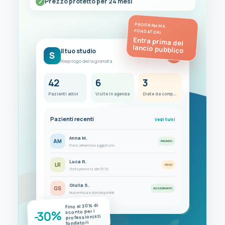
Prezzo protetto per 24 mesi
PROGRAMMA
FONDATORI
Entra prima del
lancio pubblico
Il tuo studio
S
FC
Riepilogo della giornata
42
6
3
Pazienti attivi
Visite in agenda
Diete da completare
Pazienti recenti
Vedi tutti
Anna M.
AM
PRONTO
Piano alimentare aggiornato
Luca R.
LR
OGGI
Visita prevista alle 15:30
Giulia S.
GS
AGGIORNATO
Nuove misurazioni disponibili
Fino al 30% di
-30%
sconto per i
professionisti
fondatori