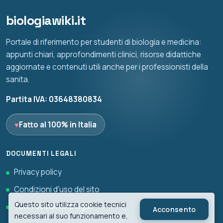
biologiawiki.it
Portale di riferimento per studenti di biologia e medicina:
appunti chiari, approfondimenti clinici, risorse didattiche
aggiornate e contenuti utili anche per i professionisti della
sanita.
Partita IVA: 03648380834
♥
Fatto al 100% in Italia
DOCUMENTI LEGALI
Privacy policy
Condizioni d'uso del sito
Questo sito utilizza cookie tecnici
Tutti i documenti legali
Acconsento
necessari al suo funzionamento e,