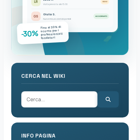
LR
OGGI
Visita prevista alle 15:30
Giulia S.
GS
AGGIORNATO
Nuove misurazioni disponibili
Fino al 30% di
-30%
sconto per i
professionisti
fondatori
CERCA NEL WIKI
INFO PAGINA