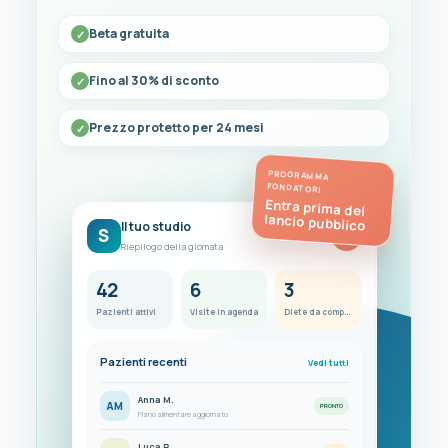
Beta gratuita
Fino al 30% di sconto
Prezzo protetto per 24 mesi
PROGRAMMA
FONDATORI
Entra prima del
lancio pubblico
Il tuo studio
S
FC
Riepilogo della giornata
42
6
3
Pazienti attivi
Visite in agenda
Diete da completare
Pazienti recenti
Vedi tutti
Anna M.
AM
PRONTO
Piano alimentare aggiornato
Luca R.