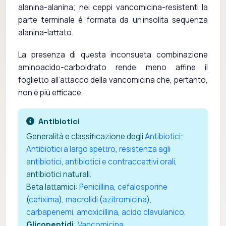
alanina-alanina; nei ceppi vancomicina-resistenti la
parte terminale è formata da un’insolita sequenza
alanina-lattato.
La presenza di questa inconsueta combinazione
aminoacido-carboidrato rende meno affine il
foglietto all’attacco della vancomicina che, pertanto,
non è più efficace.
Antibiotici
Generalità e classificazione degli
Antibiotici
:
Antibiotici a largo spettro
,
resistenza agli
antibiotici
,
antibiotici e contraccettivi orali
,
antibiotici naturali.
Beta lattamici:
Penicillina
,
cefalosporine
(
cefixima
),
macrolidi
(
azitromicina
),
carbapenemi
,
amoxicillina
,
acido clavulanico
.
Glicopeptidi
:
Vancomicina
.