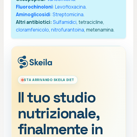
Fluorochinoloni
:
Levofloxacina
.
Aminoglicosidi
:
Streptomicina
.
Altri antibiotici:
Sulfamidici
, tetracicline,
cloramfenicolo
,
nitrofurantoina
, metenamina.
STA ARRIVANDO SKEILA DIET
Il tuo studio
nutrizionale,
finalmente in