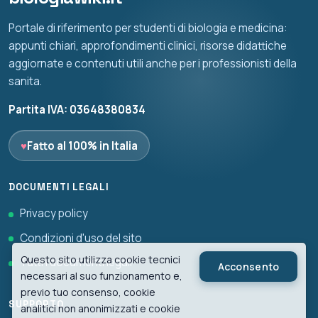
Portale di riferimento per studenti di biologia e medicina:
appunti chiari, approfondimenti clinici, risorse didattiche
aggiornate e contenuti utili anche per i professionisti della
sanita.
Partita IVA: 03648380834
♥
Fatto al 100% in Italia
DOCUMENTI LEGALI
Privacy policy
Condizioni d'uso del sito
Questo sito utilizza cookie tecnici
Tutti i documenti legali
Acconsento
necessari al suo funzionamento e,
previo tuo consenso, cookie
SUPPORTO
analitici non anonimizzati e cookie