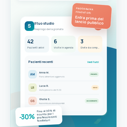
PROGRAMMA
FONDATORI
Entra prima del
lancio pubblico
Il tuo studio
S
FC
Riepilogo della giornata
42
6
3
Pazienti attivi
Visite in agenda
Diete da completare
Pazienti recenti
Vedi tutti
Anna M.
AM
PRONTO
Piano alimentare aggiornato
Luca R.
LR
OGGI
Visita prevista alle 15:30
Giulia S.
GS
AGGIORNATO
Nuove misurazioni disponibili
Fino al 30% di
-30%
sconto per i
professionisti
fondatori