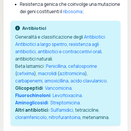
Resistenza genica che coinvolge una mutazione
dei geni costituenti il
ribosoma
;
Antibiotici
Generalità e classificazione degli
Antibiotici
:
Antibiotici a largo spettro
,
resistenza agli
antibiotici
,
antibiotici e contraccettivi orali
,
antibiotici naturali.
Beta lattamici:
Penicillina
,
cefalosporine
(
cefixima
),
macrolidi
(
azitromicina
),
carbapenemi
,
amoxicillina
,
acido clavulanico
.
Glicopeptidi
:
Vancomicina
.
Fluorochinoloni
:
Levofloxacina
.
Aminoglicosidi
:
Streptomicina
.
Altri antibiotici:
Sulfamidici
, tetracicline,
cloramfenicolo
,
nitrofurantoina
, metenamina.