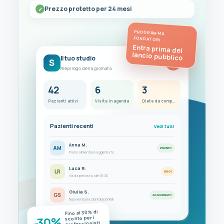
Prezzo protetto per 24 mesi
PROGRAMMA
FONDATORI
Entra prima del
lancio pubblico
Il tuo studio
S
FC
Riepilogo della giornata
42
6
3
Pazienti attivi
Visite in agenda
Diete da completare
Pazienti recenti
Vedi tutti
Anna M.
AM
PRONTO
Piano alimentare aggiornato
Luca R.
LR
OGGI
Visita prevista alle 15:30
Giulia S.
GS
AGGIORNATO
Nuove misurazioni disponibili
Fino al 30% di
-30%
sconto per i
professionisti