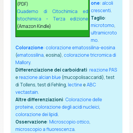
one
:
alcoli
(PDF)
crescenti
.
Quaderno di Citochimica ed
Taglio
:
Istochimica - Terza edizione
microtomo
,
(Amazon Kindle)
ultramicroto
mo
.
Colorazione
:
colorazione ematossilina-eosina
(
ematossilina
, eosina),
colorazione tricromica di
Mallory
.
Differenziazione dei carboidrati
:
reazione PAS
e
reazione alcian blue
(mucopolisaccaridi), test
di Tollens, test di Fehling,
lectine
e
ABC
vectastain
.
Altre differenziazioni
:
Colorazione delle
proteine
,
colorazione degli acidi nucleici
,
colorazione dei lipidi
.
Osservazione
:
Microscopio ottico
,
microscopio a fluorescenza
.