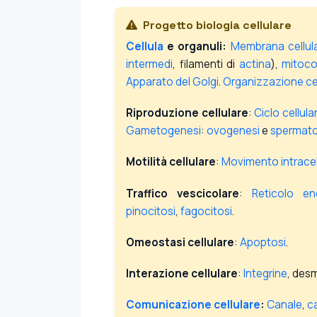
Progetto biologia cellulare
Cellula
e organuli:
Membrana cellul
intermedi
, filamenti di
actina
),
mitoco
Apparato del Golgi
.
Organizzazione cel
Riproduzione cellulare
:
Ciclo cellula
Gametogenesi
:
ovogenesi
e
spermat
Motilità cellulare
:
Movimento intracel
Traffico vescicolare
:
Reticolo en
pinocitosi
,
fagocitosi
.
Omeostasi cellulare
:
Apoptosi
.
Interazione cellulare
:
Integrine
, des
Comunicazione cellulare
:
Canale
,
ca