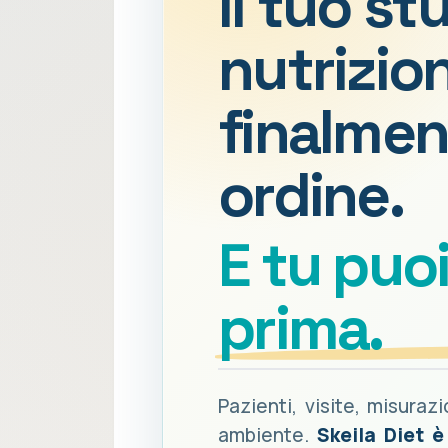
Il tuo st
nutrizion
finalmen
ordine.
E tu puo
prima.
Pazienti, visite, misuraz
ambiente.
Skeila Diet 