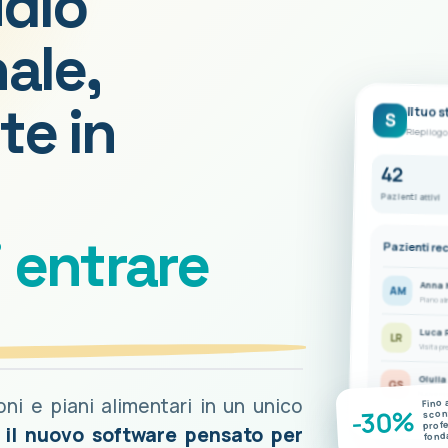
udio
ale,
te in
Il tuo 
S
Riepilogo
42
Pazienti attivi
i entrare
Pazienti re
Anna 
AM
Piano al
Luca 
LR
Visita pr
Giulia
GS
Nuove mis
ioni e piani alimentari in un unico
Fino 
-30%
scont
prof
è il nuovo software pensato per
fond