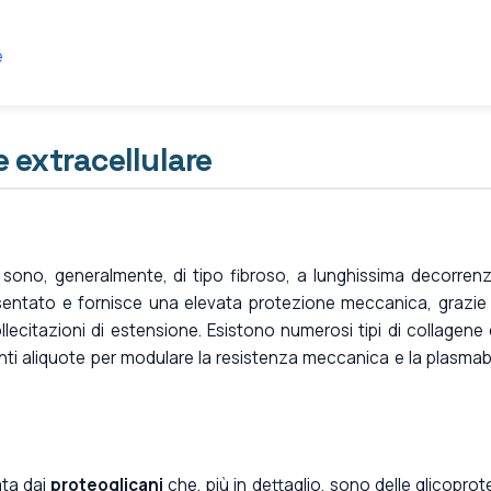
e
e extracellulare
e sono, generalmente, di tipo fibroso, a lunghissima decorrenza
esentato e fornisce una elevata protezione meccanica, grazie 
llecitazioni di estensione. Esistono numerosi tipi di collagene
enti aliquote per modulare la resistenza meccanica e la plasmabi
ata dai
proteoglicani
che, più in dettaglio, sono delle glicoprot