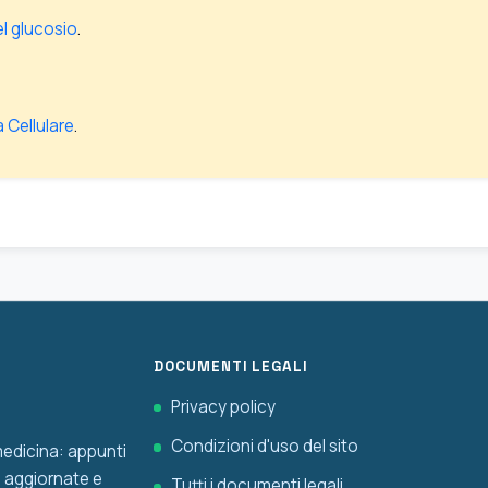
l glucosio
.
a Cellulare
.
DOCUMENTI LEGALI
Privacy policy
Condizioni d'uso del sito
 medicina: appunti
he aggiornate e
Tutti i documenti legali