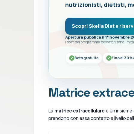
nutrizionisti, dietisti, m
Scopri Skeila Diet e riserv
Apertura pubblica il 1° novembre 
I posti del programma fondatori sono limita
Beta gratuita
Fino al 30% 
Matrice extrace
La
matrice extracellulare
è un insieme d
prendono con essa contatto a livello del