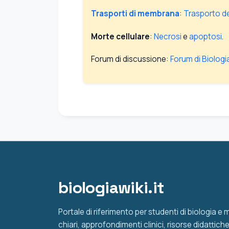
Trasporti di membrana
:
Trasporto de
Morte cellulare
:
Necrosi
e
apoptosi
.
Forum di discussione:
Forum di Biologi
biologiawiki.it
Portale di riferimento per studenti di biologia e
chiari, approfondimenti clinici, risorse didattic