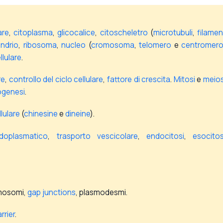
are
,
citoplasma
,
glicocalice
,
citoscheletro
(
microtubuli
,
filamen
ndrio
,
ribosoma
,
nucleo
(
cromosoma
,
telomero
e
centromero
lulare
.
re
,
controllo del ciclo cellulare
,
fattore di crescita
.
Mitosi
e
meios
ogenesi
.
lulare
(
chinesine
e
dineine
).
doplasmatico
,
trasporto vescicolare
,
endocitosi
,
esocitos
mosomi,
gap junctions
, plasmodesmi.
rrier
.