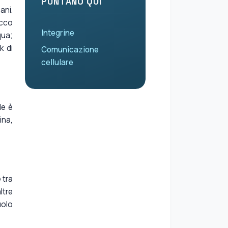
PUNTANO QUI
ani.
occo
Integrine
qua;
k di
Comunicazione
cellulare
le è
ina,
 tra
ltre
uolo