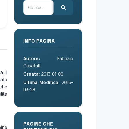
INFO PAGINA
Autore:
Fabrizio
Crisafulli
. Il
Creata:
2013-01-09
alla
Ultima Modifica:
2016-
 che
03-28
lità
PAGINE CHE
eine