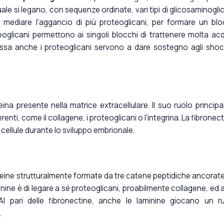
le si legano, con sequenze ordinate, vari tipi di glicosaminoglic
 di mediare l'aggancio di più proteoglicani, per formare un bl
eoglicani permettono ai singoli blocchi di trattenere molta ac
stessa anche i proteoglicani servono a dare sostegno agli shoc
na presente nella matrice extracellulare. Il suo ruolo principa
erenti, come il collagene, i proteoglicani o l'integrina. La fibronect
e cellule durante lo sviluppo embrionale.
eine strutturalmente formate da tre catene peptidiche ancorate
aminine è di legare a sé proteoglicani, proabilmente collagene, ed a
 Al pari delle fibronectine, anche le laminine giocano un r
.