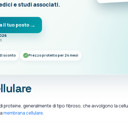
edici e studi associati.
a il tuo posto
2026
ti
di sconto
Prezzo protetto per 24 mesi
llulare
i proteine, generalmente di tipo fibroso, che avvolgono la cellu
la
membrana cellulare
.