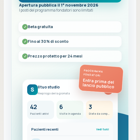
Apertura pubblica il 1° novembre 2026
I posti del programma fondatori sono limitati
Beta gratuita
Fino al 30% di sconto
Prezzo protetto per 24 mesi
PROGRAMMA
FONDATORI
Entra prima del
lancio pubblico
Il tuo studio
S
FC
Riepilogo della giornata
42
6
3
Pazienti attivi
Visite in agenda
Diete da completare
Pazienti recenti
Vedi tutti