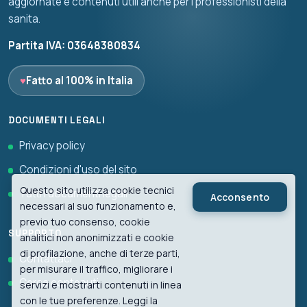
aggiornate e contenuti utili anche per i professionisti della
sanita.
Partita IVA: 03648380834
♥
Fatto al 100% in Italia
DOCUMENTI LEGALI
Privacy policy
Condizioni d'uso del sito
Questo sito utilizza cookie tecnici
Tutti i documenti legali
Acconsento
necessari al suo funzionamento e,
previo tuo consenso, cookie
SUPPORTO
analitici non anonimizzati e cookie
di profilazione, anche di terze parti,
Contattaci
per misurare il traffico, migliorare i
Cerca contenuti
servizi e mostrarti contenuti in linea
con le tue preferenze. Leggi la