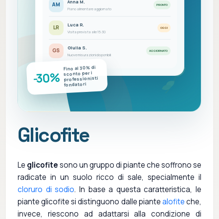
Anna M.
AM
PRONTO
Piano alimentare aggiornato
Luca R.
LR
OGGI
Visita prevista alle 15:30
Giulia S.
GS
AGGIORNATO
Nuove misurazioni disponibili
Fino al 30% di
-30%
sconto per i
professionisti
fondatori
Glicofite
Le
glicofite
sono un gruppo di piante che soffrono se
radicate in un suolo ricco di sale, specialmente il
cloruro di sodio
. In base a questa caratteristica, le
piante glicofite si distinguono dalle piante
alofite
che,
invece, riescono ad adattarsi alla condizione di