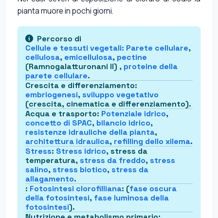
pianta muore in pochi giorni.
Percorso di
Cellule e tessuti vegetali
:
Parete cellulare
,
cellulosa
,
emicellulosa
,
pectine
(Ramnogalatturonani II) ,
proteine della
parete cellulare
.
Crescita e differenziamento
:
embriogenesi
,
sviluppo vegetativo
(crescita, cinematica e differenziamento).
Acqua e trasporto
:
Potenziale idrico
,
concetto di SPAC
,
bilancio idrico
,
resistenze idrauliche della pianta
,
architettura idraulica
,
refilling dello xilema
.
Stress
:
Stress idrico
, stress da
temperatura,
stress da freddo
,
stress
salino
,
stress biotico
,
stress da
allagamento
.
:
Fotosintesi clorofilliana
: (
fase oscura
della fotosintesi
,
fase luminosa della
fotosintesi
).
Nutrizione e metabolismo primario
: