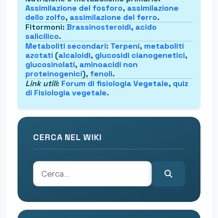
Assimilazione del fosforo
,
assimilazione
dello zolfo
,
assimilazione del ferro
.
Fitormoni
:
Brassinosteroidi
,
acido
salicilico
.
Metaboliti secondari
:
Terpeni
,
metaboliti
azotati
(
alcaloidi
,
glucosidi cianogenetici
,
glucosinolati
,
aminoacidi non
proteinogenici
),
fenoli
.
Link utili
:
Forum di fisiologia Vegetale
,
quiz
di Fisiologia vegetale
.
CERCA NEL WIKI