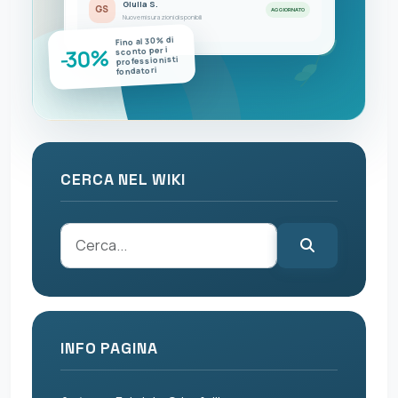
Giulia S.
GS
AGGIORNATO
Nuove misurazioni disponibili
Fino al 30% di
-30%
sconto per i
professionisti
fondatori
CERCA NEL WIKI
INFO PAGINA