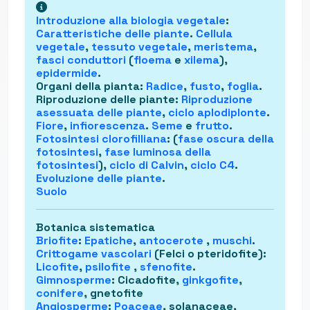
Introduzione alla
biologia vegetale
:
Caratteristiche delle piante
.
Cellula
vegetale
,
tessuto vegetale
,
meristema
,
fasci conduttori
(
floema
e
xilema
),
epidermide
.
Organi della pianta
:
Radice
,
fusto
,
foglia
.
Riproduzione delle piante
:
Riproduzione
asessuata delle piante
,
ciclo aplodiplonte
.
Fiore
,
infiorescenza
.
Seme
e
frutto
.
Fotosintesi clorofilliana
: (
fase oscura della
fotosintesi
,
fase luminosa della
fotosintesi
),
ciclo di Calvin
,
ciclo C4
.
Evoluzione delle piante
.
Suolo
Botanica sistematica
Briofite
:
Epatiche
,
antocerote
,
muschi
.
Crittogame vascolari
(Felci o pteridofite)
:
Licofite
,
psilofite
,
sfenofite
.
Gimnosperme
: Cicadofite,
ginkgofite
,
conifere
, gnetofite
Angiosperme
:
Poaceae
, solanaceae,