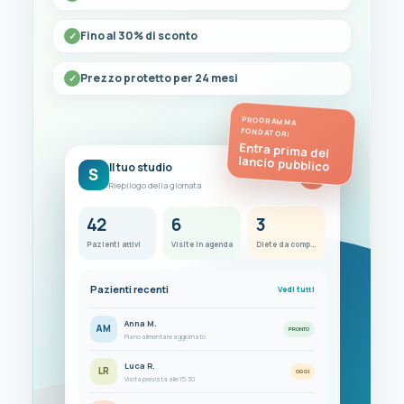
Fino al 30% di sconto
Prezzo protetto per 24 mesi
PROGRAMMA
FONDATORI
Entra prima del
lancio pubblico
Il tuo studio
S
FC
Riepilogo della giornata
42
6
3
Pazienti attivi
Visite in agenda
Diete da completare
Pazienti recenti
Vedi tutti
Anna M.
AM
PRONTO
Piano alimentare aggiornato
Luca R.
LR
OGGI
Visita prevista alle 15:30