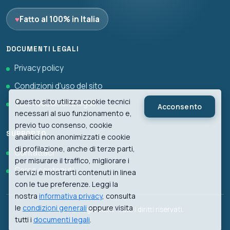
♥
Fatto al 100% in Italia
DOCUMENTI LEGALI
Privacy policy
Condizioni d'uso del sito
Questo sito utilizza cookie tecnici
Tutti i documenti legali
Acconsento
necessari al suo funzionamento e,
previo tuo consenso, cookie
SUPPORTO
analitici non anonimizzati e cookie
di profilazione, anche di terze parti,
Contattaci
per misurare il traffico, migliorare i
Cerca contenuti
servizi e mostrarti contenuti in linea
con le tue preferenze. Leggi la
nostra
informativa privacy
, consulta
le
condizioni generali
oppure visita
© 2026 biologiawiki.it. Tutti i diritti riservati.
tutti i
documenti legali
.