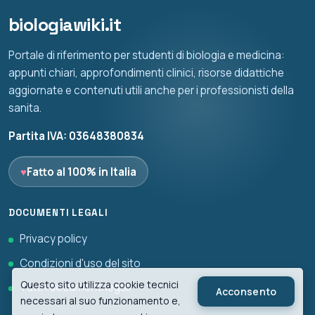
biologiawiki.it
Portale di riferimento per studenti di biologia e medicina:
appunti chiari, approfondimenti clinici, risorse didattiche
aggiornate e contenuti utili anche per i professionisti della
sanita.
Partita IVA: 03648380834
♥
Fatto al 100% in Italia
DOCUMENTI LEGALI
Privacy policy
Condizioni d'uso del sito
Questo sito utilizza cookie tecnici
Tutti i documenti legali
Acconsento
necessari al suo funzionamento e,