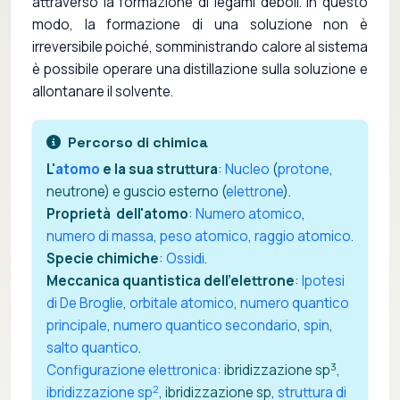
attraverso la formazione di legami deboli. In questo
modo, la formazione di una soluzione non è
irreversibile poiché, somministrando calore al sistema
è possibile operare una distillazione sulla soluzione e
allontanare il solvente.
Percorso di chimica
L'
atomo
e la sua struttura
:
Nucleo
(
protone
,
neutrone) e guscio esterno (
elettrone
).
Proprietà dell'atomo
:
Numero atomico
,
numero di massa
,
peso atomico
,
raggio atomico
.
Specie chimiche
:
Ossidi
.
Meccanica quantistica dell'elettrone
:
Ipotesi
di De Broglie
,
orbitale atomico
,
numero quantico
principale
,
numero quantico secondario
,
spin
,
salto quantico
.
3
Configurazione elettronica
: ibridizzazione sp
,
2
ibridizzazione sp
, ibridizzazione sp,
struttura di