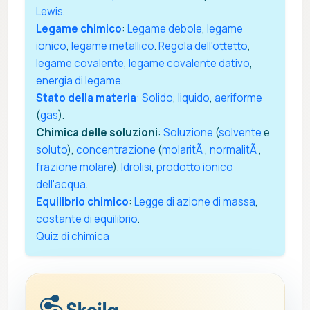
Lewis
.
Legame chimico
:
Legame debole
,
legame
ionico
,
legame metallico
.
Regola dell'ottetto
,
legame covalente
,
legame covalente dativo
,
energia di legame
.
Stato della materia
:
Solido
,
liquido
,
aeriforme
(
gas
).
Chimica delle soluzioni
:
Soluzione
(
solvente
e
soluto
),
concentrazione
(
molaritÃ
,
normalitÃ
,
frazione molare
).
Idrolisi
,
prodotto ionico
dell'acqua
.
Equilibrio chimico
:
Legge di azione di massa
,
costante di equilibrio
.
Quiz di chimica