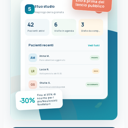
Entra prima del
lancio pubblico
Il tuo studio
S
FC
Riepilogo della giornata
42
6
3
Pazienti attivi
Visite in agenda
Diete da completare
Pazienti recenti
Vedi tutti
Anna M.
AM
PRONTO
Piano alimentare aggiornato
Luca R.
LR
OGGI
Visita prevista alle 15:30
Giulia S.
GS
AGGIORNATO
Nuove misurazioni disponibili
Fino al 30% di
-30%
sconto per i
professionisti
fondatori