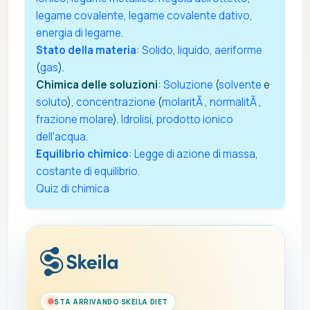
legame covalente
,
legame covalente dativo
,
energia di legame
.
Stato della materia
:
Solido
,
liquido
,
aeriforme
(
gas
).
Chimica delle soluzioni
:
Soluzione
(
solvente
e
soluto
),
concentrazione
(
molaritÃ
,
normalitÃ
,
frazione molare
).
Idrolisi
,
prodotto ionico
dell'acqua
.
Equilibrio chimico
:
Legge di azione di massa
,
costante di equilibrio
.
Quiz di chimica
STA ARRIVANDO SKEILA DIET