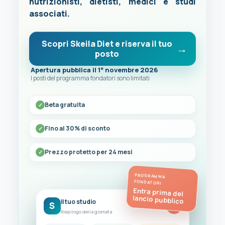
nutrizionisti, dietisti, medici e studi
associati.
Scopri Skeila Diet e riserva il tuo
posto
Apertura pubblica il 1° novembre 2026
I posti del programma fondatori sono limitati
Beta gratuita
Fino al 30% di sconto
Prezzo protetto per 24 mesi
PROGRAMMA
FONDATORI
Entra prima del
lancio pubblico
Il tuo studio
S
FC
Riepilogo della giornata