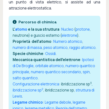
un punto di vista elettrico, si assiste ad una
attrazione elettrostatica.
Percorso di chimica
L'
atomo
e la sua struttura
:
Nucleo
(
protone
,
neutrone) e guscio esterno (
elettrone
).
Proprietà dell'atomo
:
Numero atomico
,
numero di massa
,
peso atomico
,
raggio atomico
.
Specie chimiche
:
Ossidi
.
Meccanica quantistica dell'elettrone
:
Ipotesi
di De Broglie
,
orbitale atomico
,
numero quantico
principale
,
numero quantico secondario
,
spin
,
salto quantico
.
3
Configurazione elettronica
: ibridizzazione sp
,
2
ibridizzazione sp
, ibridizzazione sp,
struttura di
Lewis
.
Legame chimico
:
Legame debole
,
legame
ionico
,
legame metallico
.
Regola dell'ottetto
,