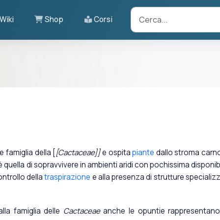
Wiki
Shop
Corsi
 famiglia della [
[Cactaceae]]
e ospita
piante
dallo stroma carn
 è quella di sopravvivere in ambienti aridi con pochissima disponibi
ontrollo della
traspirazione
e alla presenza di strutture specializ
alla famiglia delle
Cactaceae
anche le opuntie rappresentan