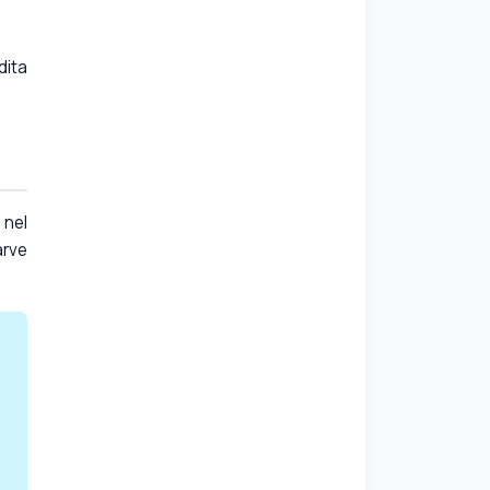
dita
 nel
arve