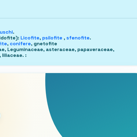
uschi
.
idofite)
:
Licofite
,
psilofite
,
sfenofite
.
ite
,
conifere
, gnetofite
ae, Leguminaceae, asteraceae, papaveraceae,
 liliaceae.
: