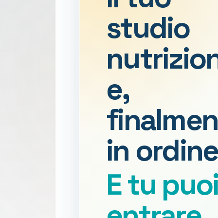
studio
nutrizio
e,
finalmen
in ordine
E tu puo
entrare