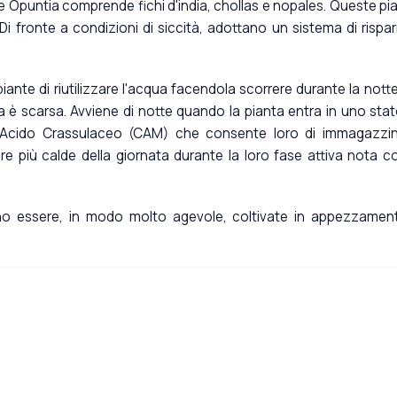
re Opuntia comprende fichi d'india, chollas e nopales. Queste pi
. Di fronte a condizioni di siccità, adottano un sistema di rispa
nte di riutilizzare l'acqua facendola scorrere durante la notte 
ua è scarsa. Avviene di notte quando la pianta entra in uno stat
l'Acido Crassulaceo (CAM) che consente loro di immagazzi
 ore più calde della giornata durante la loro fase attiva nota 
no essere, in modo molto agevole, coltivate in appezzament