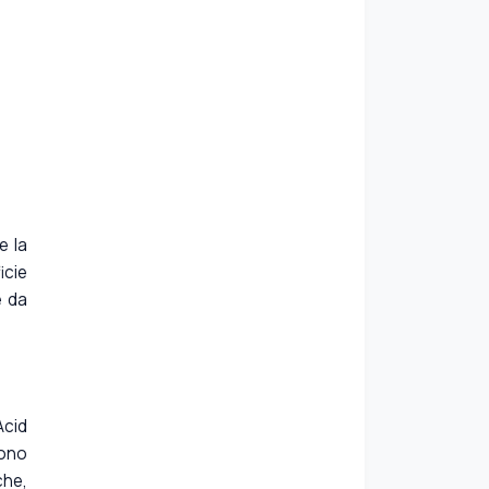
e la
icie
e da
Acid
sono
che,