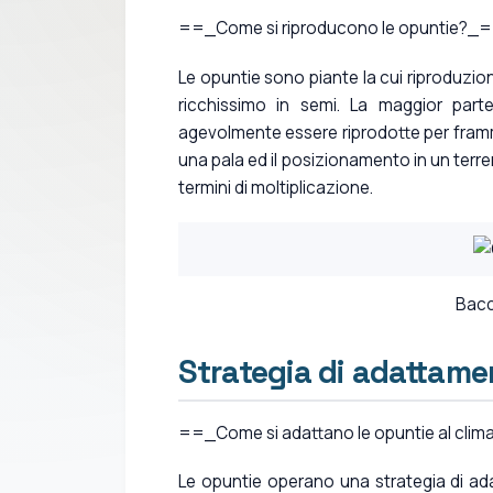
==_Come si riproducono le opuntie?_
Le opuntie sono piante la cui riproduzion
ricchissimo in semi. La maggior part
agevolmente essere riprodotte per framm
una pala ed il posizionamento in un ter
termini di moltiplicazione.
Bacch
Strategia di adattame
==_Come si adattano le opuntie al cli
Le opuntie operano una strategia di adat