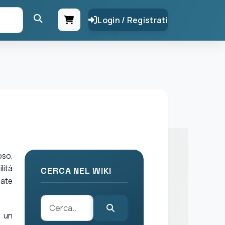
Login / Registrati
oso.
lità
CERCA NEL WIKI
zate
o un