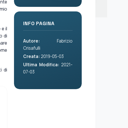
ante
rmio
INFO PAGINA
e il
o di
Autore:
Fabrizio
nare
Crisafulli
come
Creata:
2019-05-03
Ultima Modifica:
2021-
i di
07-03