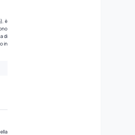
), è
sono
a di
o in
ella