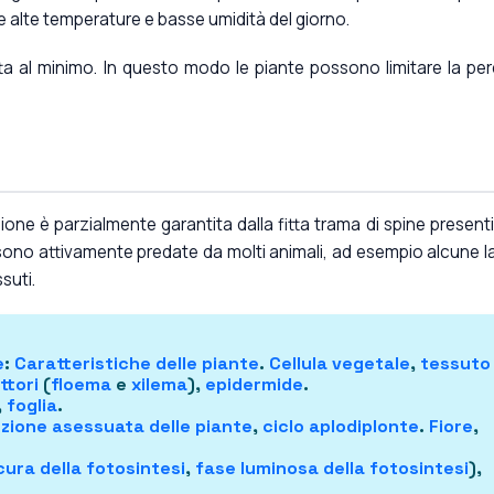
le alte temperature e basse umidità del giorno.
otta al minimo. In questo modo le piante possono limitare la per
one è parzialmente garantita dalla fitta trama di spine presenti
, sono attivamente predate da molti animali, ad esempio alcune l
suti.
e
:
Caratteristiche delle piante
.
Cellula vegetale
,
tessuto
ttori
(
floema
e
xilema
),
epidermide
.
,
foglia
.
zione asessuata delle piante
,
ciclo aplodiplonte
.
Fiore
,
ura della fotosintesi
,
fase luminosa della fotosintesi
),