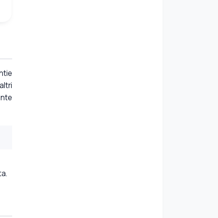
ntie
ltri
nte
ta.