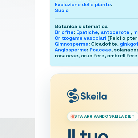
Evoluzione delle piante
.
Suolo
Botanica sistematica
Briofite
:
Epatiche
,
antocerote
,
m
Crittogame vascolari
(Felci o pter
Gimnosperme
: Cicadofite,
ginkgof
Angiosperme
:
Poaceae
, solanace
rosaceae, crucifere, ombrellifere,
STA ARRIVANDO SKEILA DIET
Il tuo