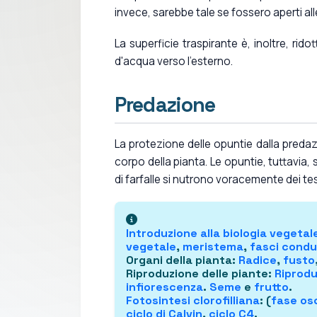
invece, sarebbe tale se fossero aperti al
La superficie traspirante è, inoltre, rid
d'acqua verso l'esterno.
Predazione
La protezione delle opuntie dalla predazi
corpo della pianta. Le opuntie, tuttavia
di farfalle si nutrono voracemente dei tes
Introduzione alla
biologia vegetal
vegetale
,
meristema
,
fasci condu
Organi della pianta
:
Radice
,
fusto
Riproduzione delle piante
:
Riprodu
infiorescenza
.
Seme
e
frutto
.
Fotosintesi clorofilliana
: (
fase osc
ciclo di Calvin
,
ciclo C4
.