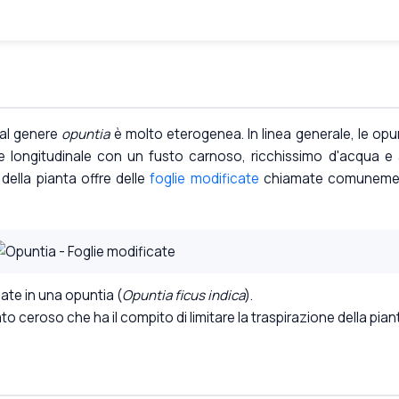
 al genere
opuntia
è molto eterogenea. In linea generale, le opu
longitudinale con un fusto carnoso, ricchissimo d'acqua e a
 della pianta offre delle
foglie modificate
chiamate comuneme
ate in una opuntia (
Opuntia ficus indica
).
to ceroso che ha il compito di limitare la traspirazione della pian