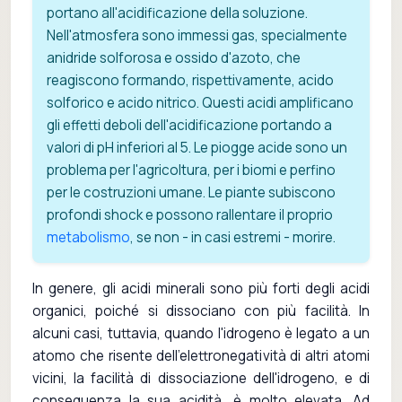
portano all'acidificazione della soluzione.
Nell'atmosfera sono immessi gas, specialmente
anidride solforosa e ossido d'azoto, che
reagiscono formando, rispettivamente, acido
solforico e acido nitrico. Questi acidi amplificano
gli effetti deboli dell'acidificazione portando a
valori di pH inferiori al 5. Le piogge acide sono un
problema per l'agricoltura, per i biomi e perfino
per le costruzioni umane. Le piante subiscono
profondi shock e possono rallentare il proprio
metabolismo
, se non - in casi estremi - morire.
In genere, gli acidi minerali sono più forti degli acidi
organici, poiché si dissociano con più facilità. In
alcuni casi, tuttavia, quando l'idrogeno è legato a un
atomo che risente dell'elettronegatività di altri atomi
vicini, la facilità di dissociazione dell'idrogeno, e di
conseguenza la sua acidità, è molto elevata. Ad