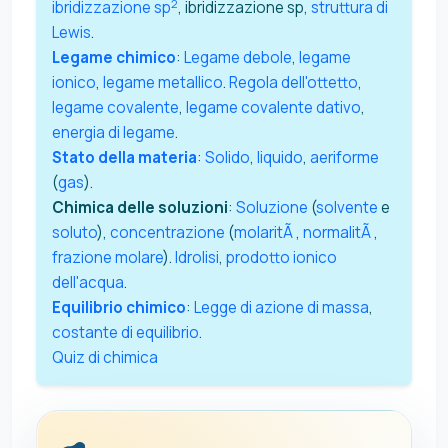
2
ibridizzazione sp
, ibridizzazione sp,
struttura di
Lewis
.
Legame chimico
:
Legame debole
,
legame
ionico
,
legame metallico
.
Regola dell'ottetto
,
legame covalente
,
legame covalente dativo
,
energia di legame
.
Stato della materia
:
Solido
,
liquido
,
aeriforme
(
gas
).
Chimica delle soluzioni
:
Soluzione
(
solvente
e
soluto
),
concentrazione
(
molaritÃ
,
normalitÃ
,
frazione molare
).
Idrolisi
,
prodotto ionico
dell'acqua
.
Equilibrio chimico
:
Legge di azione di massa
,
costante di equilibrio
.
Quiz di chimica