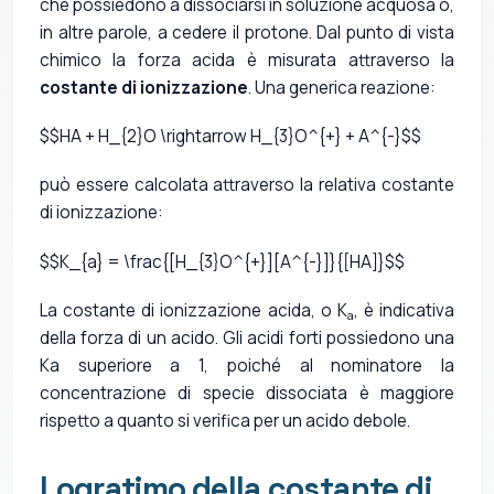
che possiedono a dissociarsi in soluzione acquosa o,
in altre parole, a cedere il protone. Dal punto di vista
chimico la forza acida è misurata attraverso la
costante di ionizzazione
. Una generica reazione:
$$HA + H_{2}O \rightarrow H_{3}O^{+} + A^{-}$$
può essere calcolata attraverso la relativa costante
di ionizzazione:
$$K_{a} = \frac{[H_{3}O^{+}][A^{-}]}{[HA]}$$
La costante di ionizzazione acida, o K
, è indicativa
a
della forza di un acido. Gli acidi forti possiedono una
Ka superiore a 1, poiché al nominatore la
concentrazione di specie dissociata è maggiore
rispetto a quanto si verifica per un acido debole.
Logratimo della costante di