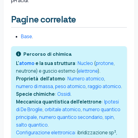
pH acidi.
Pagine correlate
Base
.
Percorso di chimica
L'
atomo
e la sua struttura
:
Nucleo
(
protone
,
neutrone) e guscio esterno (
elettrone
).
Proprietà dell'atomo
:
Numero atomico
,
numero di massa
,
peso atomico
,
raggio atomico
.
Specie chimiche
:
Ossidi
.
Meccanica quantistica dell'elettrone
:
Ipotesi
di De Broglie
,
orbitale atomico
,
numero quantico
principale
,
numero quantico secondario
,
spin
,
salto quantico
.
3
Configurazione elettronica
: ibridizzazione sp
,