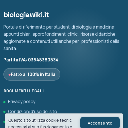
biologiawiki.it
Portale di riferimento per studenti di biologia e medicina:
appunti chiari, approfondimenti clinici, risorse didattiche
aggiornate e contenuti utili anche per i professionisti della
sanita.
Partita IVA: 03648380834
♥
Fatto al 100% in Italia
DOCUMENTI LEGALI
Privacy policy
Condizioni d'uso del sito
Questo sito utilizza cookie tecnici
Tutti i documenti legali
Acconsento
necessari al suo funzionamento e,