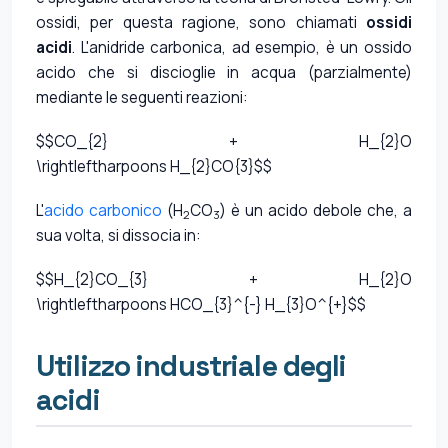
ossidi, per questa ragione, sono chiamati
ossidi
acidi
. L'anidride carbonica, ad esempio, è un ossido
acido che si discioglie in acqua (parzialmente)
mediante le seguenti reazioni:
$$CO_{2} + H_{2}O
\rightleftharpoons H_{2}CO{3}$$
L'
acido carbonico
(H
CO
) è un acido debole che, a
2
3
sua volta, si dissocia in:
$$H_{2}CO_{3} + H_{2}O
\rightleftharpoons HCO_{3}^{-} H_{3}O^{+}$$
Utilizzo industriale degli
acidi