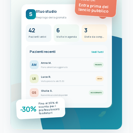
Entra prima del
lancio pubblico
Il tuo studio
S
FC
Riepilogo della giornata
42
6
3
Pazienti attivi
Visite in agenda
Diete da completare
Pazienti recenti
Vedi tutti
Anna M.
AM
PRONTO
Piano alimentare aggiornato
Luca R.
LR
OGGI
Visita prevista alle 15:30
Giulia S.
GS
AGGIORNATO
Nuove misurazioni disponibili
Fino al 30% di
-30%
sconto per i
professionisti
fondatori