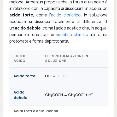
ragione, Arrhenius propose che la forza di un acido è
in relazione con la capacità di dissociarsi in acqua. Un
acido forte
, come l'
acido cloridrico
, in soluzione
acquosa si dissocia totalmente a differenza di
un
acido debole
, come l'acido acetico che, in acqua,
permane in una stasi di
equilibrio chimico
tra forma
protonata e forma deprotonata.
TIPO DI
ESEMPIO DI REAZIONE IN
ACIDO
SOLUZIONE
+
-
Acido forte
HCl → H
Cl
Acido
-
+
CH
COOH → CH
COO
+ H
3
3
debole
Acidi forti e acidi deboli