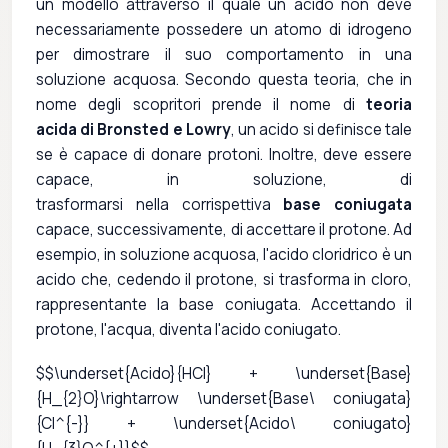
un modello attraverso il quale un acido non deve
necessariamente possedere un atomo di idrogeno
per dimostrare il suo comportamento in una
soluzione acquosa. Secondo questa teoria, che in
nome degli scopritori prende il nome di
teoria
acida di Bronsted e Lowry
, un acido si definisce tale
se è capace di donare protoni. Inoltre, deve essere
capace, in soluzione, di
trasformarsi nella corrispettiva
base coniugata
capace, successivamente, di accettare il protone. Ad
esempio, in soluzione acquosa, l'acido cloridrico è un
acido che, cedendo il protone, si trasforma in cloro,
rappresentante la base coniugata. Accettando il
protone, l'acqua, diventa l'acido coniugato.
$$\underset{Acido}{HCl} + \underset{Base}
{H_{2}O}\rightarrow \underset{Base\ coniugata}
{Cl^{-}} + \underset{Acido\ coniugato}