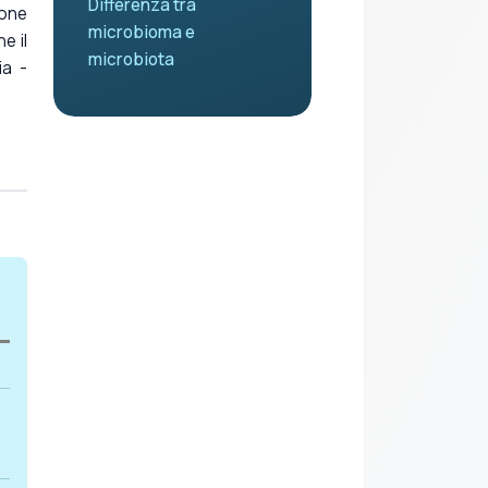
Differenza tra
ione
microbioma e
e il
microbiota
ia -