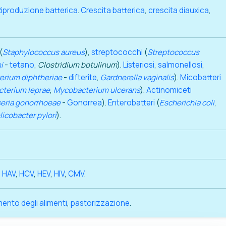
Riproduzione batterica
.
Crescita batterica
,
crescita diauxica
,
(
Staphylococcus aureus
),
streptococchi
(
Streptococcus
i
-
tetano
,
Clostridium botulinum
).
Listeriosi
,
salmonellosi
,
erium diphtheriae
-
difterite
,
Gardnerella vaginalis
).
Micobatteri
terium leprae
,
Mycobacterium ulcerans
).
Actinomiceti
eria gonorrhoeae
-
Gonorrea
).
Enterobatteri
(
Escherichia coli
,
licobacter pylori
).
,
HAV
,
HCV
,
HEV
,
HIV
,
CMV
.
ento degli alimenti
,
pastorizzazione
.