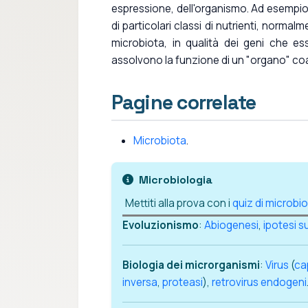
espressione, dell'organismo. Ad esempio
di particolari classi di nutrienti, normal
microbiota, in qualità dei geni che es
assolvono la funzione di un "organo" co
Pagine correlate
Microbiota
.
Microbiologia
Mettiti alla prova con i
quiz di microbi
Evoluzionismo
:
Abiogenesi
,
ipotesi su
Biologia dei microrganismi
:
Virus
(
ca
inversa
,
proteasi
),
retrovirus endogeni