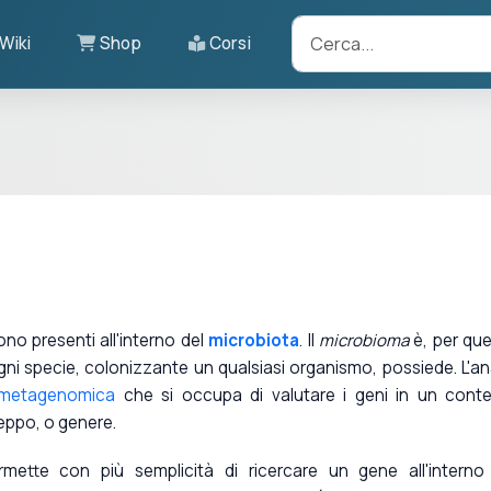
Wiki
Shop
Corsi
ono presenti all'interno del
microbiota
. Il
microbioma
è, per qu
ni specie, colonizzante un qualsiasi organismo, possiede. L'ana
metagenomica
che si occupa di valutare i geni in un cont
ceppo, o genere.
ermette con più semplicità di ricercare un gene all'interno