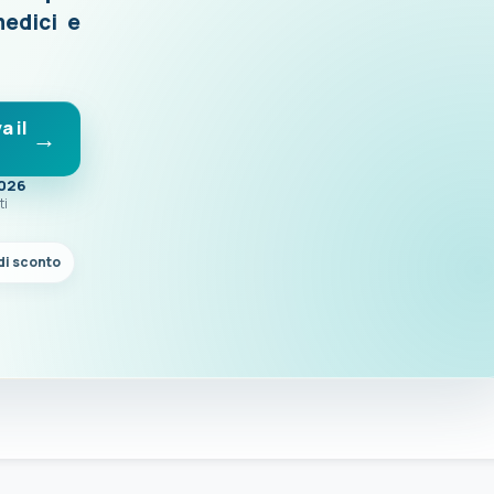
medici e
a il
2026
ti
di sconto