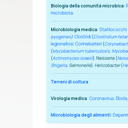
Biologia della comunità microbica
:
microbiota
.
Microbiologia medica
:
Stafilococchi
pyogenes
)
.
Clostridi
(
Clostridium tetan
legionellosi
.
Corinebatteri
(
Corynebact
(
Mycobacterium tuberculosis
,
Mycobac
(
Actinomyces israelii
). Neisseria (
Neiss
Shigella
,
Salmonelle
).
Helicobacter
(
He
Terreni di coltura
Virologia medica
:
Coronavirus
,
Ebola
Microbiologia degli alimenti
:
Deperim