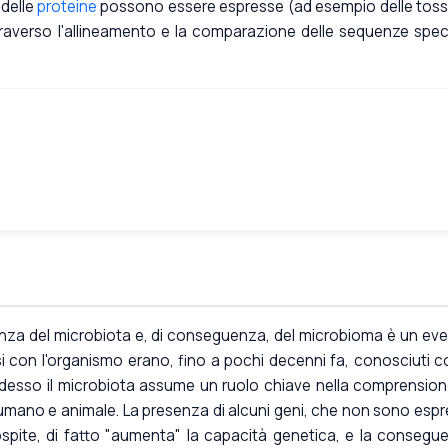
 delle
proteine
possono essere espresse (ad esempio delle toss
ttraverso l'allineamento e la comparazione delle sequenze speci
za del microbiota e, di conseguenza, del microbioma è un ev
isi con l'organismo erano, fino a pochi decenni fa, conosciuti co
adesso il microbiota assume un ruolo chiave nella comprension
o umano e animale. La presenza di alcuni geni, che non sono espr
ospite, di fatto "aumenta" la capacità genetica, e la consegu