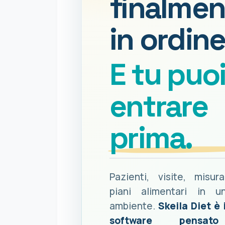
finalmen
in ordine
E tu puo
entrare
prima.
Pazienti, visite, misur
piani alimentari in u
ambiente.
Skeila Diet è 
software pensat