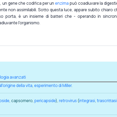
, un gene che codifica per un
enzima
può coadiuvare la digest
mente non assimilabili. Sotto questa luce, appare subito chiaro ch
so porta, è un insieme di batteri che - operando in sincron
adiuvante l'organismo.
ologia avanzati
ll'origine della vita
,
esperimento di Miller
.
pside
, capsomero,
pericapside
),
retrovirus
(
integrasi
,
trascrittasi
.