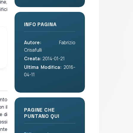
ine,
fici
INFO PAGINA
Autore:
Fabrizio
Crisafulli
Creata:
2014-01-21
Ultima Modifica:
2016-
04-11
ento
n il
PAGINE CHE
e di
PUNTANO QUI
essi
ente