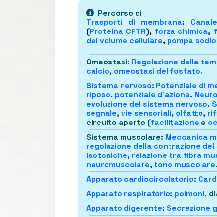
Percorso di
Trasporti di membrana
:
Canale
(
Proteina CFTR
),
forza chimica
,
f
del volume cellulare
,
pompa sodio
Omeostasi
:
Regolazione della te
calcio
,
omeostasi del fosfato
.
Sistema nervoso
:
Potenziale di 
riposo
,
potenziale d'azione
.
Neuro
evoluzione del sistema nervoso
.
S
segnale
,
vie sensoriali
,
olfatto
,
ri
circuito aperto (
facilitazione
e
oc
Sistema muscolare
:
Meccanica m
regolazione della contrazione de
isotoniche
,
relazione tra fibra m
neuromuscolare
,
tono muscolare
Apparato cardiocircolatorio
:
Cardi
Apparato respiratorio
:
polmoni
, d
Apparato digerente
:
Secrezione g