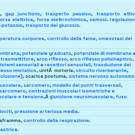
,
gap junctions
,
trasporto passivo
,
trasporto atti
orza elettrica
,
forza elettrochimica
,
osmosi
.
regolazio
-potassio
,
trasporto del glucosio
.
mperatura corporea
,
controllo della fame
,
omeostasi del
membrana
,
potenziale graduato
,
potenziale di membrana 
trasmettitore
,
arco riflesso
,
arco riflesso polisinaptico
,
istemi sensoriali
e
recettori sensoriali
,
trasduzione del
flesso miotatico
, unitÃ motoria,
circuito riverberante
,
clusione
), scarica postuma,
sistema nervoso autonomo
uscolare
,
sarcomero
,
modello dei ponti trasversali
,
l sarcomero
,
contrazioni muscolari isometriche e
uscolare e tensione
,Â
giunzione neuromuscolare
,
fuso
.
ociti
,
pressione arteriosa media
.
iaframma,
controllo della respirazione
.
astrica
.