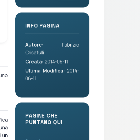
INFO PAGINA
Autore:
Fabrizio
Crisafulli
Creata:
2014-06-11
Ultima Modifica:
2014-
 uno
06-11
PAGINE CHE
fica
PUNTANO QUI
 una
i un