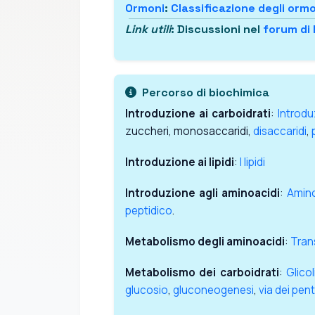
Ormoni
:
Classificazione degli orm
Link utili
: Discussioni nel
forum di 
Percorso di biochimica
Introduzione ai carboidrati
:
Introdu
zuccheri, monosaccaridi,
disaccaridi
,
Introduzione ai lipidi
:
I lipidi
Introduzione agli aminoacidi
:
Amino
peptidico
.
Metabolismo degli aminoacidi
:
Tran
Metabolismo dei carboidrati
:
Glicol
glucosio
,
gluconeogenesi
,
via dei pen