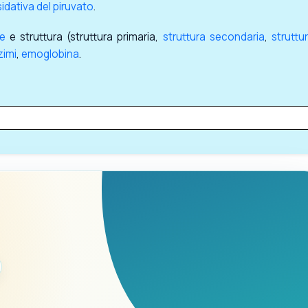
dativa del piruvato
.
ne
e struttura (struttura primaria,
struttura secondaria
,
struttu
zimi
,
emoglobina
.