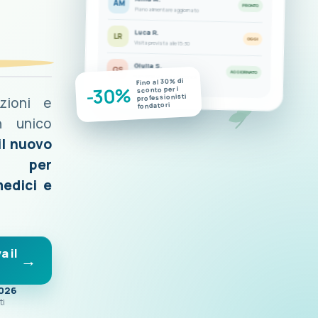
AM
PRONTO
Piano alimentare aggiornato
Luca R.
LR
OGGI
Visita prevista alle 15:30
Giulia S.
GS
AGGIORNATO
Nuove misurazioni disponibili
Fino al 30% di
-30%
sconto per i
professionisti
azioni e
fondatori
n unico
il nuovo
o per
medici e
a il
2026
ti