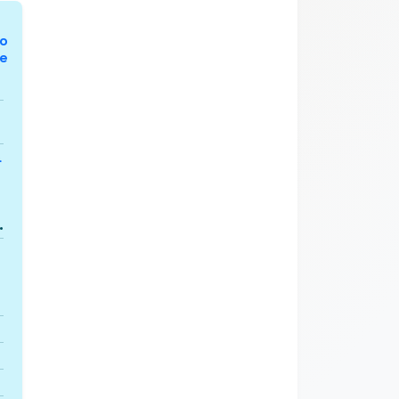
vo
ne
a
.