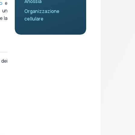
Anossia
o
e
o un
Organizzazione
e la
cellulare
 dei