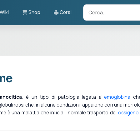
Wiki
Shop
Corsi
rme
anocitica
, è un tipo di patologia legata all'
emoglobina
che
obuli rossi che, in alcune condizioni, appaiono con una morfol
me è una malattia che inficia il normale trasporto dell'
ossigeno