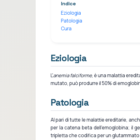
Indice
Eziologia
Patologia
Cura
Eziologia
L'
anemia falciforme
, è una malattia eredita
mutato, può produrre il 50% di emoglobi
Patologia
Al pari di tutte le malattie ereditarie, a
per la catena beta dell'emoglobina; il
tripletta che codifica per un glutammato 