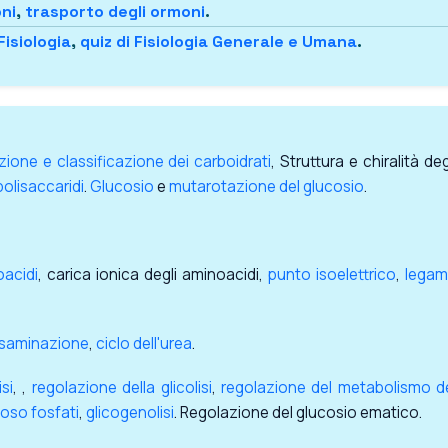
oni
,
trasporto degli ormoni
.
Fisiologia
,
quiz di Fisiologia Generale e Umana
.
zione e classificazione dei carboidrati
, Struttura e chiralità deg
polisaccaridi
.
Glucosio
e
mutarotazione del glucosio
.
acidi
, carica ionica degli aminoacidi,
punto isoelettrico
,
lega
saminazione
,
ciclo dell'urea
.
isi
, ,
regolazione della glicolisi
,
regolazione del metabolismo d
toso fosfati
,
glicogenolisi
. Regolazione del glucosio ematico.