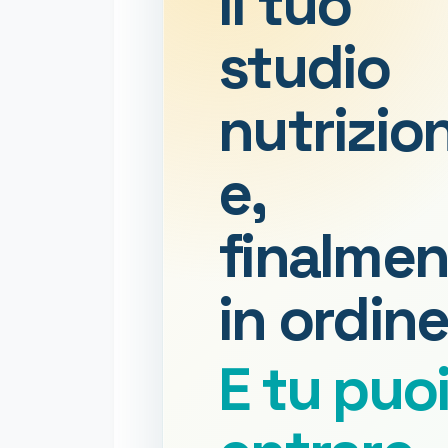
Il tuo
studio
nutrizio
e,
finalmen
in ordine
E tu puo